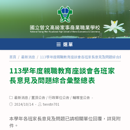
跳
轉
至
主
要
內
選單
容
首頁
/
最新消息
/
113學年度親職教育座談會各班家長意見及問題綜合彙整總
113學年度親職教育座談會各班家
長意見及問題綜合彙整總表
Post
最新消息
/
置頂公告
/
行政單位公告
/
輔導室公告
category:
Post
Post
2024/10/14
twvstn701
published:
author:
本學年各班家長意見及問題已請相關單位回覆，詳見附
件。