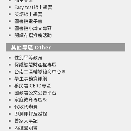
師生交流
Easy test線上學習
英語線上學習
圖書館電子書
圖書館小論文專區
閱讀存摺推廣活動
其他專區 Other
性別平等教育
保護智慧財產權專區
台南二區輔導諮商中心※
學生事務資訊網
移民署ICERD專區
國教署公文公告平台
家庭教育專區※
代收代辦費
即測即評及發證
曾家大事記
內控聲明書