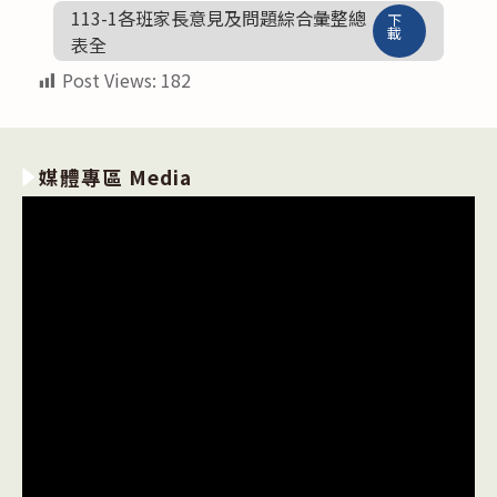
113-1各班家長意見及問題綜合彙整總
下
載
表全
Post Views:
182
媒體專區 Media