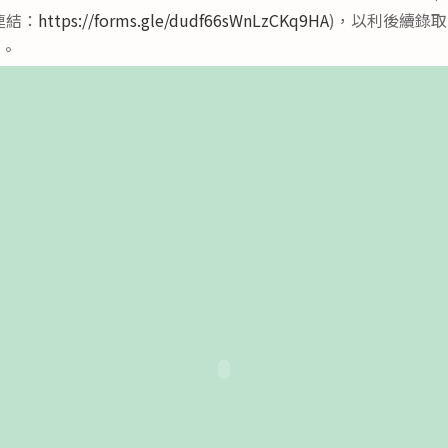
連結：
https://forms.gle/dudf66sWnLzCKq9HA
)，以利後續錄
容。