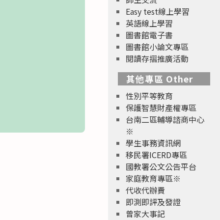
Easy test線上學習
英語線上學習
圖書館電子書
圖書館小論文專區
閱讀存摺推廣活動
其他專區 Other
性別平等教育
保護智慧財產權專區
台南二區輔導諮商中心
※
學生事務資訊網
移民署ICERD專區
國教署公文公告平台
家庭教育專區※
代收代辦費
即測即評及發證
曾家大事記