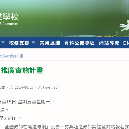
位
校務支援
常用連結
資料公開專區
網站導覽
E
教育推廣實施計畫
育推廣實施計畫
Post
Post
公告
2024/06/27
twvstn304
published:
author:
6日至19日(星期五至星期一)。
步道。
日至25日止。
「全國教師在職進修網」公告，有興趣之教師請逕至網站報名(課程代