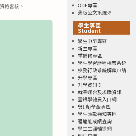
ODF專區
取資格審核。
舊版公文系統※
學生專區
Student
學生申訴專區
新生專區
重補修專區
學生學習歷程檔案系統
校務行政系統解鎖申請
升學專區
升學資訊※
就業媒合及求職資訊
臺銀學雜費入口網
獎(助)學金專區
學生匯款通知專區
體適能成績查詢
學生生涯輔導網
師生交流