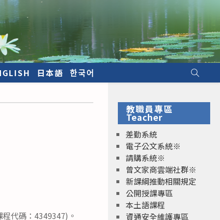
NGLISH
日本語
한국어
教職員專區
Teacher
差勤系統
電子公文系統※
請購系統※
曾文家商雲端社群※
新課綱推動相關規定
公開授課專區
本土語課程
碼：4349347)。
資通安全維護專區