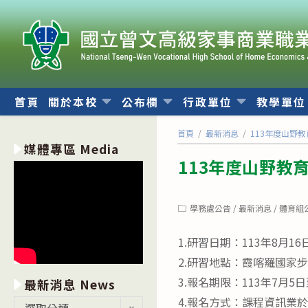
跳
轉
至
主
要
內
首頁
關於本校
公布欄
行政單位
教學單
容
首頁
/
最新消息
/
113年度山野
媒體專區 Media
113年度山野教
Post
學務處公告
/
最新消息
/
體育組
category:
1.研習日期：113年8月1
2.研習地點：霞喀羅國家
3.報名期限：113年7月5
最新消息 News
4.報名方式：課程資訊業於
最
選取分類