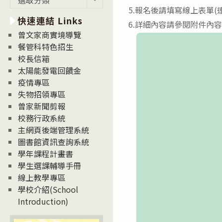
新
5.報名後請填寫線上表單(
快速連結 Links
消
6.詳細內容請參閱附件內
息
曾文家商實境導覽
News
餐管科特色招生
校長信箱
太陽能發電回饋金
疫情專區
失物招領專區
曾家新聞剪報
校務行政系統
主網頁後端管理系統
圖書館資訊查詢系統
學年課程計畫書
學生選課輔導手冊
線上教學專區
學校介紹(School
Introduction)