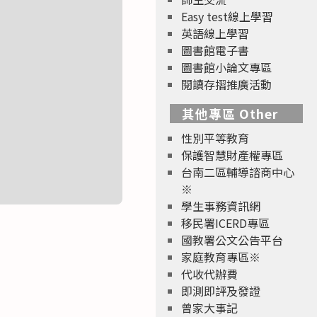
Easy test線上學習
英語線上學習
圖書館電子書
圖書館小論文專區
閱讀存摺推廣活動
其他專區 Other
性別平等教育
保護智慧財產權專區
台南二區輔導諮商中心
※
學生事務資訊網
移民署ICERD專區
國教署公文公告平台
家庭教育專區※
代收代辦費
即測即評及發證
曾家大事記