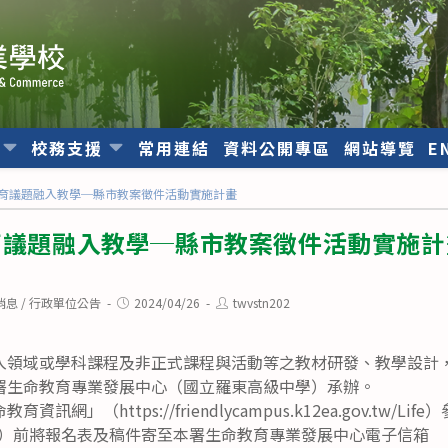
位
校務支援
常用連結
資料公開專區
網站導覽
E
教育議題融入教學─縣市教案徵件活動實施計畫
育議題融入教學─縣市教案徵件活動實施計
Post
Post
消息
/
行政單位公告
2024/04/26
twvstn202
published:
author:
入領域或學科課程及非正式課程與活動等之教材研發、教學設計，
署生命教育專業發展中心（國立羅東高級中學）承辦。
訊網」（https://friendlycampus.k12ea.gov.tw/
期五）前將報名表及稿件寄至本署生命教育專業發展中心電子信箱