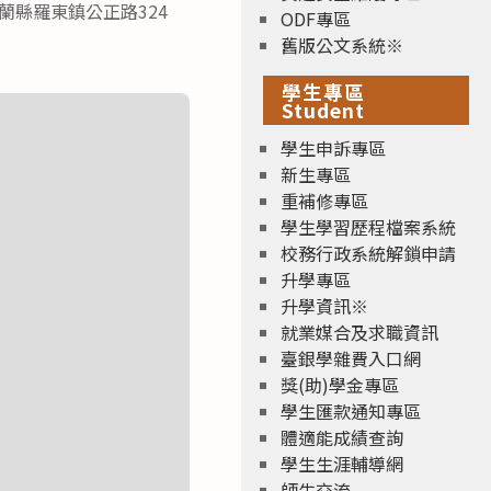
2宜蘭縣羅東鎮公正路324
ODF專區
舊版公文系統※
學生專區
Student
學生申訴專區
新生專區
重補修專區
學生學習歷程檔案系統
校務行政系統解鎖申請
升學專區
升學資訊※
就業媒合及求職資訊
臺銀學雜費入口網
獎(助)學金專區
學生匯款通知專區
體適能成績查詢
學生生涯輔導網
師生交流