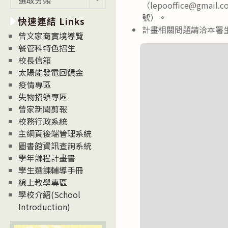
（lepooffice@g
新
號）。
快速連結 Links
消
計畫相關問題請洽本署生命
息
曾文家商實境導覽
News
餐管科特色招生
校長信箱
太陽能發電回饋金
疫情專區
失物招領專區
曾家新聞剪報
校務行政系統
主網頁後端管理系統
圖書館資訊查詢系統
學年課程計畫書
學生選課輔導手冊
線上教學專區
學校介紹(School
Introduction)