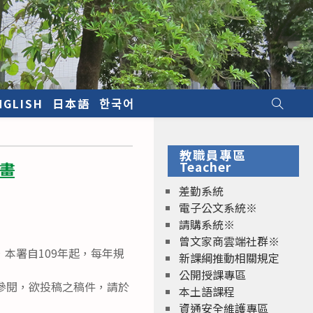
NGLISH
日本語
한국어
教職員專區
畫
Teacher
差勤系統
電子公文系統※
請購系統※
曾文家商雲端社群※
本署自109年起，每年規
新課綱推動相關規定
公開授課專區
Life）參閱，欲投稿之稿件，請於
本土語課程
資通安全維護專區