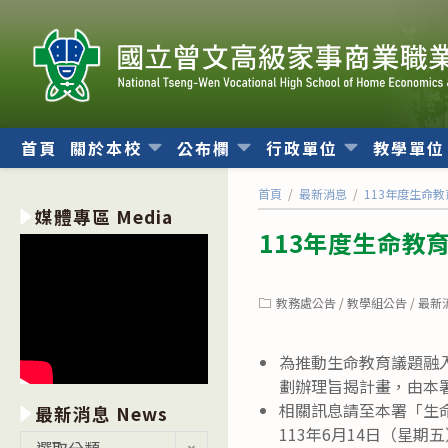
跳
轉
至
主
要
內
首頁
關於本校
公布欄
行政單位
教學單
容
首頁
/
最新消息
/
113年度生命
媒體專區 Media
113年度生命教
Post
教務處公告
/
教學組公告
/
最新
category:
為推動生命教育議題融
劃辦理旨揭計畫，由本
相關訊息請至本署「生命教育資
最新消息 News
113年6月14日（星
最
選取分類