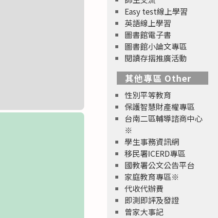
Easy test線上學習
英語線上學習
圖書館電子書
圖書館小論文專區
閱讀存摺推廣活動
其他專區 Other
性別平等教育
保護智慧財產權專區
台南二區輔導諮商中心
※
學生事務資訊網
移民署ICERD專區
國教署公文公告平台
家庭教育專區※
代收代辦費
即測即評及發證
曾家大事記