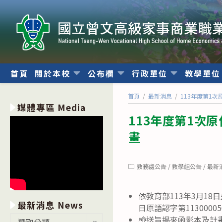
跳
轉
至
主
要
內
首頁
關於本校
公布欄
行政單位
教學單
容
首頁
/
最新消息
/
113年度第1
媒體專區 Media
113年度第1次
畫
Post
教務處公告
/
教學組公告
/
最新
category:
依教育部113年3月18
最新消息 News
日原語認字第1130000
最
檢送旨揭來函影本及計
選取分類