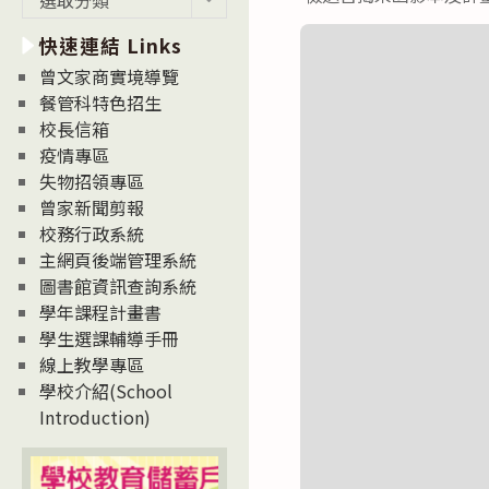
新
快速連結 Links
消
息
曾文家商實境導覽
News
餐管科特色招生
校長信箱
疫情專區
失物招領專區
曾家新聞剪報
校務行政系統
主網頁後端管理系統
圖書館資訊查詢系統
學年課程計畫書
學生選課輔導手冊
線上教學專區
學校介紹(School
Introduction)