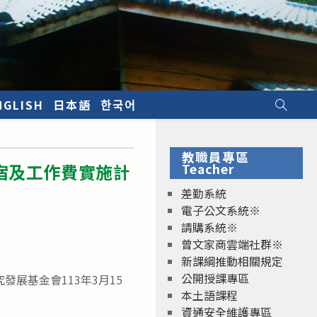
NGLISH
日本語
한국어
教職員專區
宿及工作費實施計
Teacher
差勤系統
電子公文系統※
請購系統※
曾文家商雲端社群※
新課綱推動相關規定
公開授課專區
發展基金會113年3月15
本土語課程
資通安全維護專區