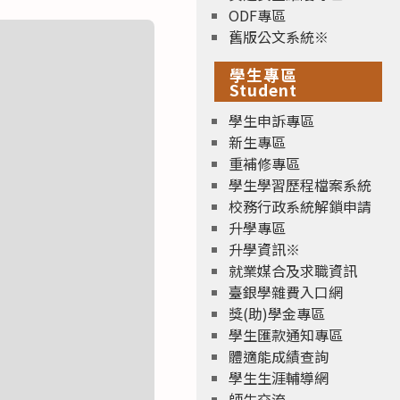
ODF專區
舊版公文系統※
學生專區
Student
學生申訴專區
新生專區
重補修專區
學生學習歷程檔案系統
校務行政系統解鎖申請
升學專區
升學資訊※
就業媒合及求職資訊
臺銀學雜費入口網
獎(助)學金專區
學生匯款通知專區
體適能成績查詢
學生生涯輔導網
師生交流