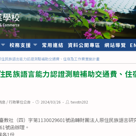
位
校務支援
常用連結
資料公開專區
網站導覽
E
次原住民族語言能力認證測驗補助交通費、住宿及工作費實施計畫
原住民族語言能力認證測驗補助交通費、住
Post
Post
消息
/
行政單位公告
2024/03/26
twvstn202
published:
author:
日臺教社（四）字第1130029601號函轉財團法人原住民族語言研究
561號函辦理。
畫各1份