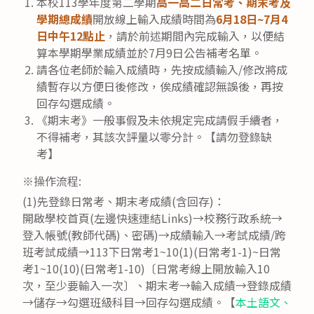
本校113學年度第二學期
高一高二日常考、期末考及
學期總成績
開放線上輸入成績時間為
6月18日~7月4
日中午12點止
，請於前述期間內完成輸入，以便結
算本學期學業成績並於7月9日公告補考名單。
請各位老師於輸入成績時，先按成績輸入/修改將成
績暫存以方便日後修改，俟成績確認無誤後，再按
回存勾選成績。
《期末考》一般事假及未依規定完成請假手續者，
不得補考，其該次評量以零分計。【請勿登錄缺
考】
※操作流程:
(1)先登錄日常考、期末考成績(含回存)：
開啟學校首頁(左邊快速連結Links)→校務行政系統→
登入帳號(教師代碼)、密碼)→成績輸入→考試成績/跨
班考試成績→113下日常考1~10(1)(日常考1-1)~日常
考1~10(10)(日常考1-10)〔日常考線上開放輸入10
次，至少要輸入一次〕、期末考→輸入成績→登錄成績
→儲存→勾選班級科目→回存勾選成績。【
本土語文、