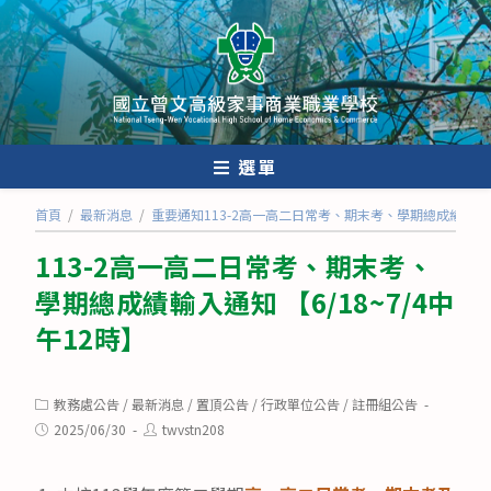
跳
轉
至
主
要
內
選單
容
首頁
/
最新消息
/
重要通知113-2高一高二日常考、期末考、學期總成績輸入通知
113-2高一高二日常考、期末考、
學期總成績輸入通知 【6/18~7/4中
午12時】
Post
教務處公告
/
最新消息
/
置頂公告
/
行政單位公告
/
註冊組公告
category:
Post
Post
2025/06/30
twvstn208
published:
author: