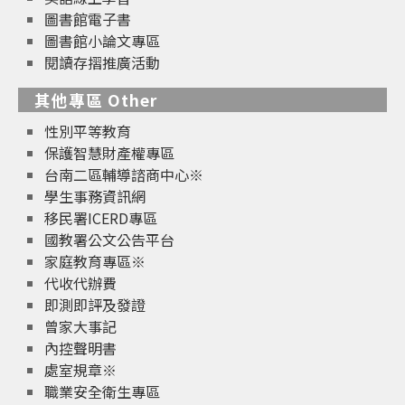
圖書館電子書
圖書館小論文專區
閱讀存摺推廣活動
其他專區 Other
性別平等教育
保護智慧財產權專區
台南二區輔導諮商中心※
學生事務資訊網
移民署ICERD專區
國教署公文公告平台
家庭教育專區※
代收代辦費
即測即評及發證
曾家大事記
內控聲明書
處室規章※
職業安全衛生專區