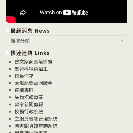
最新消息 News
最
選取分類
新
快速連結 Links
消
息
曾文家商實境導覽
News
餐管科特色招生
校長信箱
太陽能發電回饋金
疫情專區
失物招領專區
曾家新聞剪報
校務行政系統
主網頁後端管理系統
圖書館資訊查詢系統
學年課程計畫書