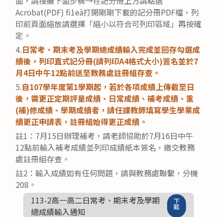
面，請接續下面步驟→在記分冊上方請點選
Acrobat(PDF) fi1eà打開剛剛下載的記分冊PDF檔，列
印前頁面縮放請選擇「縮小以符合可列印區域」再按確
定。
4.
日常考、期末考及學期總成績輸入完成並回存勾選成
績後，列印直式記分冊(請列印A4格式大小)簽名並於7
月4日中午12點前送至教務處註冊組存查。
5.
自107學年度第1學期起，若於各項成績上傳截至日
後，需更正定期評量成績、日常成績、補考成績、重
(補)修成績、學期成績者，請任課教師填寫學生學業成
績更正申請表，註冊組始得更正成績。
註1：7月15日辦理補考，請老師協助於7月16日中午
12點前輸入補考成績並列印成績紙本簽名，繳交教務
處註冊組存查。
註2：輸入成績如有任何問題，請與教務處聯繫，分機
208。
113-2高一高二日常考、期末考及學期
下
載
總成績輸入通知