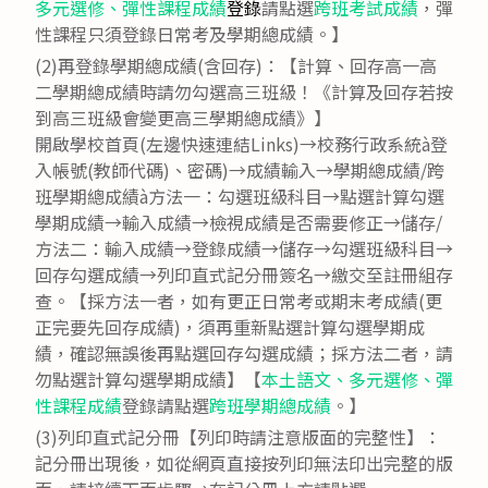
多元選修、彈性課程成績
登錄
請點選
跨班考試成績
，彈
性課程只須登錄日常考及學期總成績。】
(2)再登錄學期總成績(含回存)：【計算、回存高一高
二學期總成績時請勿勾選高三班級！《計算及回存若按
到高三班級會變更高三學期總成績》】
開啟學校首頁(左邊快速連結Links)→校務行政系統à登
入帳號(教師代碼)、密碼)→成績輸入→學期總成績/跨
班學期總成績à方法一：勾選班級科目→點選計算勾選
學期成績→輸入成績→檢視成績是否需要修正→儲存/
方法二：輸入成績→登錄成績→儲存→勾選班級科目→
回存勾選成績→列印直式記分冊簽名→繳交至註冊組存
查。【採方法一者，如有更正日常考或期末考成績(更
正完要先回存成績)，須再重新點選計算勾選學期成
績，確認無誤後再點選回存勾選成績；採方法二者，請
勿點選計算勾選學期成績】【
本土語文、多元選修、彈
性課程成績
登錄請點選
跨班學期總成績
。】
(3)列印直式記分冊【列印時請注意版面的完整性】：
記分冊出現後，如從網頁直接按列印無法印出完整的版