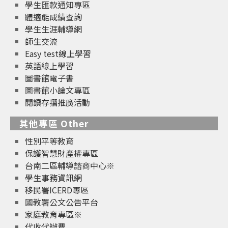
學生匯款通知專區
體適能成績查詢
學生生涯輔導網
師生交流
Easy test線上學習
英語線上學習
圖書館電子書
圖書館小論文專區
閱讀存摺推廣活動
其他專區 Other
性別平等教育
保護智慧財產權專區
台南二區輔導諮商中心※
學生事務資訊網
移民署ICERD專區
國教署公文公告平台
家庭教育專區※
代收代辦費