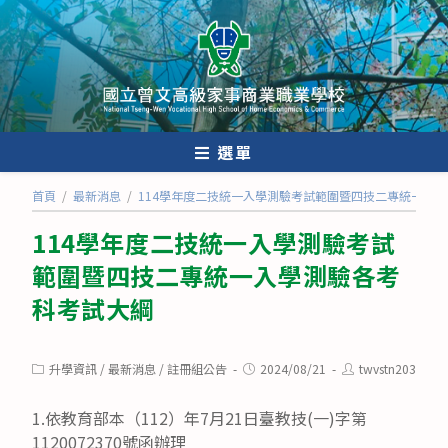
跳
轉
至
主
要
內
選單
容
首頁
/
最新消息
/
114學年度二技統一入學測驗考試範圍暨四技二專統一入
114學年度二技統一入學測驗考試
範圍暨四技二專統一入學測驗各考
科考試大綱
Post
Post
Post
升學資訊
/
最新消息
/
註冊組公告
2024/08/21
twvstn203
category:
published:
author:
1.依教育部本（112）年7月21日臺教技(一)字第
1120072370號函辦理