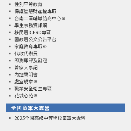
性別平等教育
保護智慧財產權專區
台南二區輔導諮商中心※
學生事務資訊網
移民署ICERD專區
國教署公文公告平台
家庭教育專區※
代收代辦費
即測即評及發證
曾家大事記
內控聲明書
處室規章※
職業安全衛生專區
花城心苑※
全國童軍大露營
2025全國高級中等學校童軍大露營