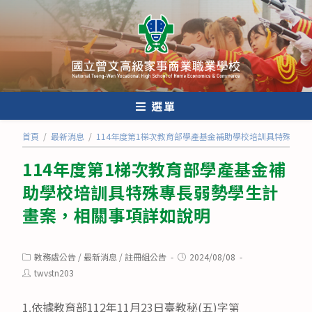
跳
轉
至
主
要
內
選單
容
首頁
/
最新消息
/
114年度第1梯次教育部學產基金補助學校培訓具特殊專
114年度第1梯次教育部學產基金補
助學校培訓具特殊專長弱勢學生計
畫案，相關事項詳如說明
Post
Post
教務處公告
/
最新消息
/
註冊組公告
2024/08/08
category:
published:
Post
twvstn203
author:
1.依據教育部112年11月23日臺教秘(五)字第