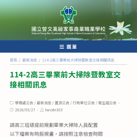
跳
轉
至
主
要
內
選單
容
首頁
/
最新消息
/
114-2高三畢業前大掃除暨教室交接相關訊息
114-2高三畢業前大掃除暨教室交
接相關訊息
Post
學務處公告
/
最新消息
/
置頂公告
/
行政單位公告
/
衛生組公告
category:
Post
Post
2026/05/27
twvstn303
published:
author:
請高三班級提前規劃畢業大掃除人員配置
以下檔案有時辰規畫，請按照注意檢查時間