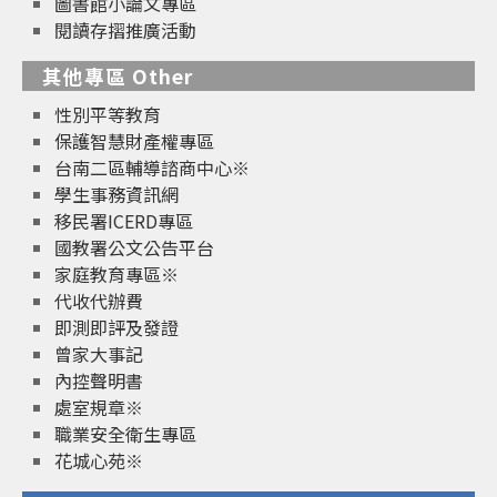
圖書館小論文專區
閱讀存摺推廣活動
其他專區 Other
性別平等教育
保護智慧財產權專區
台南二區輔導諮商中心※
學生事務資訊網
移民署ICERD專區
國教署公文公告平台
家庭教育專區※
代收代辦費
即測即評及發證
曾家大事記
內控聲明書
處室規章※
職業安全衛生專區
花城心苑※