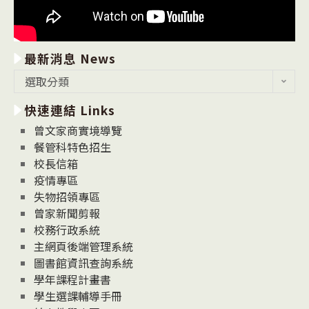
最新消息 News
最
選取分類
新
快速連結 Links
消
息
曾文家商實境導覽
News
餐管科特色招生
校長信箱
疫情專區
失物招領專區
曾家新聞剪報
校務行政系統
主網頁後端管理系統
圖書館資訊查詢系統
學年課程計畫書
學生選課輔導手冊