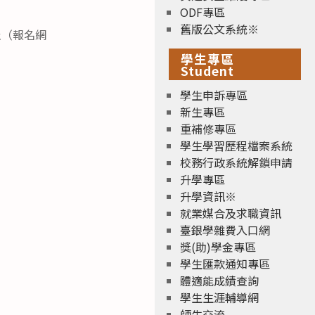
ODF專區
舊版公文系統※
止（報名網
學生專區
Student
學生申訴專區
新生專區
重補修專區
學生學習歷程檔案系統
校務行政系統解鎖申請
升學專區
升學資訊※
就業媒合及求職資訊
臺銀學雜費入口網
獎(助)學金專區
學生匯款通知專區
體適能成績查詢
學生生涯輔導網
師生交流