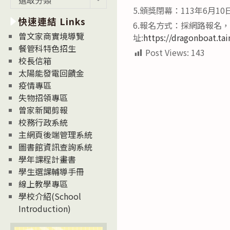
新
5.頒獎閉幕：113年6月1
快速連結 Links
消
6.報名方式：採網路報名，
息
曾文家商實境導覽
址:
https://dragonboat.tai
News
餐管科特色招生
Post Views:
143
校長信箱
太陽能發電回饋金
疫情專區
失物招領專區
曾家新聞剪報
校務行政系統
主網頁後端管理系統
圖書館資訊查詢系統
學年課程計畫書
學生選課輔導手冊
線上教學專區
學校介紹(School
Introduction)