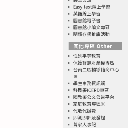
Easy test線上學習
英語線上學習
圖書館電子書
圖書館小論文專區
閱讀存摺推廣活動
其他專區 Other
性別平等教育
保護智慧財產權專區
台南二區輔導諮商中心
※
學生事務資訊網
移民署ICERD專區
國教署公文公告平台
家庭教育專區※
代收代辦費
即測即評及發證
曾家大事記