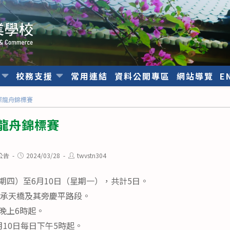
位
校務支援
常用連結
資料公開專區
網站導覽
E
國際龍舟錦標賽
際龍舟錦標賽
Post
Post
公告
2024/03/28
twvstn304
published:
author:
（星期四）至6月10日（星期一），共計5日。
至承天橋及其旁慶平路段。
日晚上6時起。
6月10日每日下午5時起。