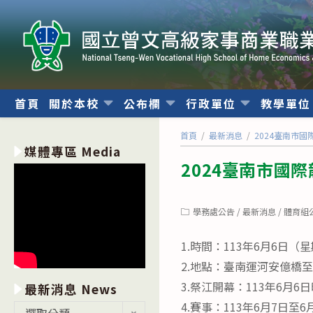
跳
轉
至
主
要
內
首頁
關於本校
公布欄
行政單位
教學單
容
首頁
/
最新消息
/
2024臺南市
媒體專區 Media
2024臺南市國
Post
學務處公告
/
最新消息
/
體育組
category:
1.時間：113年6月6日
2.地點：臺南運河安億橋
3.祭江開幕：113年6月6
最新消息 News
4.賽事：113年6月7日至
最
選取分類