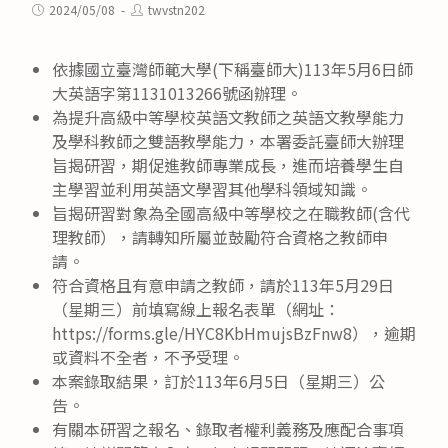
category:
Post
Post
2024/05/08
twvstn202
published:
author:
依據國立臺灣師範大學(下稱臺師大)113年5月6日師
大英語字第1131013266號函辦理。
為提升高級中等學校英語文教師之英語文教學能力
及學科教師之雙語教學能力，本署委託臺師大辦理
旨揭研習，期促進教師專業成長，進而培養學生自
主學習並利用英語文學習其他學科領域知識。
旨揭研習對象為全國高級中等學校之在職教師(含代
理教師），請轉知所屬並鼓勵符合資格之教師申
請。
符合資格且有意申請之教師，請於113年5月29日
（星期三）前填寫線上報名表單（網址：
https://forms.gle/HYC8KbHmujsBzFnw8），逾期
或資料不全者，不予受理。
本案錄取結果，訂於113年6月5日（星期三）公
告。
有關本研習之報名、錄取者權利義務及應配合事項