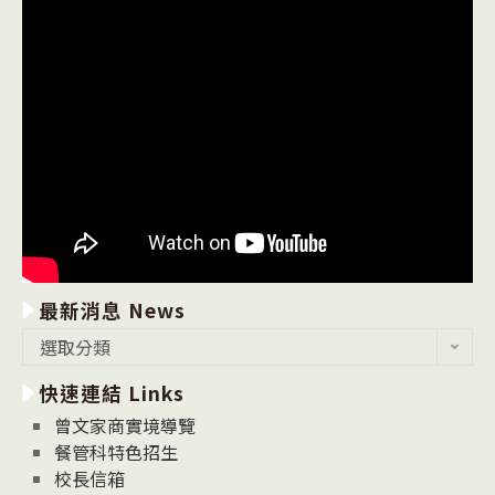
最新消息 News
最
選取分類
新
快速連結 Links
消
息
曾文家商實境導覽
News
餐管科特色招生
校長信箱