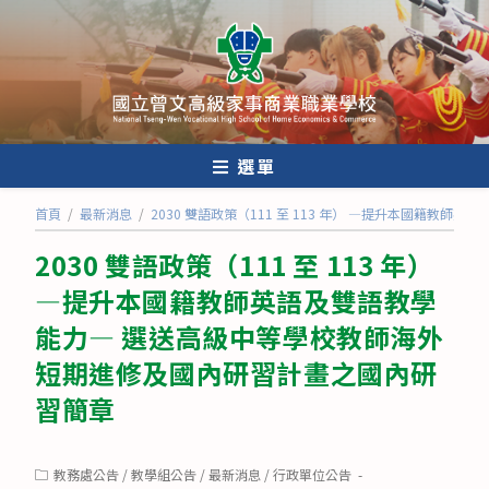
跳
轉
至
主
要
內
選單
容
首頁
/
最新消息
/
2030 雙語政策（111 至 113 年） —提升本國籍
2030 雙語政策（111 至 113 年）
—提升本國籍教師英語及雙語教學
能力— 選送高級中等學校教師海外
短期進修及國內研習計畫之國內研
習簡章
Post
教務處公告
/
教學組公告
/
最新消息
/
行政單位公告