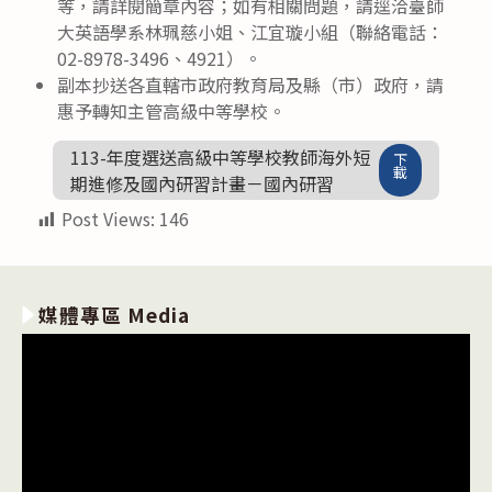
等，請詳閱簡章內容；如有相關問題，請逕洽臺師
大英語學系林珮慈小姐、江宜璇小組（聯絡電話：
02-8978-3496、4921）。
副本抄送各直轄市政府教育局及縣（市）政府，請
惠予轉知主管高級中等學校。
113-年度選送高級中等學校教師海外短
下
載
期進修及國內研習計畫－國內研習
Post Views:
146
媒體專區 Media