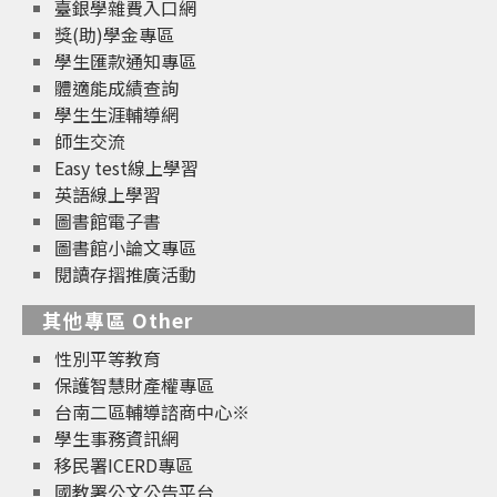
臺銀學雜費入口網
獎(助)學金專區
學生匯款通知專區
體適能成績查詢
學生生涯輔導網
師生交流
Easy test線上學習
英語線上學習
圖書館電子書
圖書館小論文專區
閱讀存摺推廣活動
其他專區 Other
性別平等教育
保護智慧財產權專區
台南二區輔導諮商中心※
學生事務資訊網
移民署ICERD專區
國教署公文公告平台