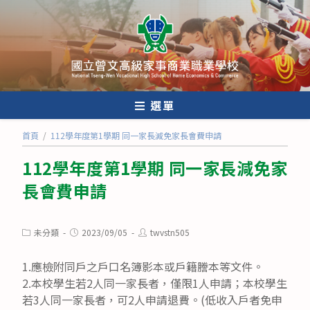
跳
轉
至
主
要
內
選單
容
首頁
/
112學年度第1學期 同一家長減免家長會費申請
112學年度第1學期 同一家長減免家
長會費申請
Post
Post
Post
未分類
2023/09/05
twvstn505
category:
published:
author:
1.應檢附同戶之戶口名簿影本或戶籍謄本等文件。
2.本校學生若2人同一家長者，僅限1人申請；本校學生
若3人同一家長者，可2人申請退費。(低收入戶者免申