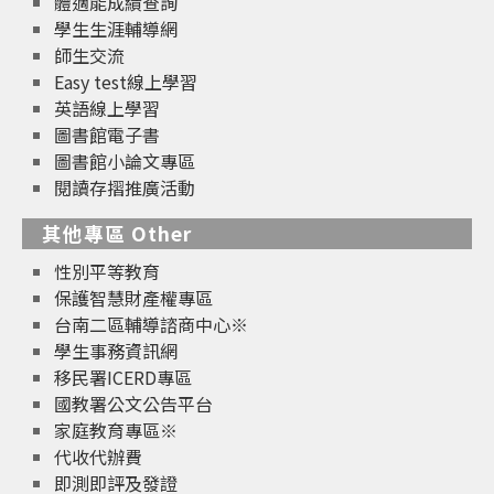
體適能成績查詢
學生生涯輔導網
師生交流
Easy test線上學習
英語線上學習
圖書館電子書
圖書館小論文專區
閱讀存摺推廣活動
其他專區 Other
性別平等教育
保護智慧財產權專區
台南二區輔導諮商中心※
學生事務資訊網
移民署ICERD專區
國教署公文公告平台
家庭教育專區※
代收代辦費
即測即評及發證