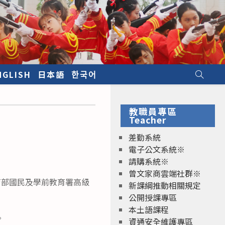
NGLISH
日本語
한국어
教職員專區
Teacher
差勤系統
電子公文系統※
請購系統※
曾文家商雲端社群※
教育部國民及學前教育署高級
新課綱推動相關規定
公開授課專區
本土語課程
。
資通安全維護專區