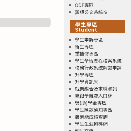
ODF專區
舊版公文系統※
學生專區
Student
學生申訴專區
新生專區
重補修專區
學生學習歷程檔案系統
校務行政系統解鎖申請
升學專區
升學資訊※
就業媒合及求職資訊
臺銀學雜費入口網
獎(助)學金專區
學生匯款通知專區
體適能成績查詢
學生生涯輔導網
師生交流