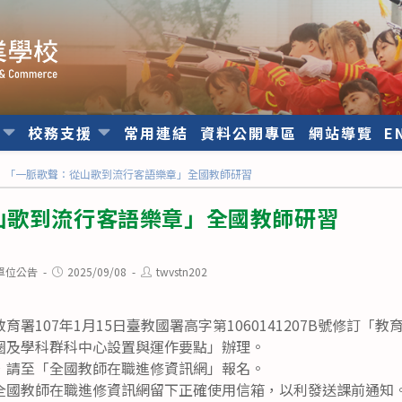
位
校務支援
常用連結
資料公開專區
網站導覽
E
「一脈歌聲：從山歌到流行客語樂章」全國教師研習
山歌到流行客語樂章」全國教師研習
Post
Post
單位公告
2025/09/08
twvstn202
published:
author:
署107年1月15日臺教國署高字第1060141207B號修訂「
圈及學科群科中心設置與運作要點」辦理。
，請至「全國教師在職進修資訊網」報名。
全國教師在職進修資訊網留下正確使用信箱，以利發送課前通知