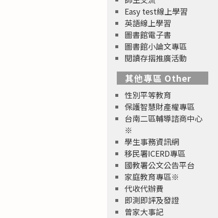
Easy test線上學習
英語線上學習
圖書館電子書
圖書館小論文專區
閱讀存摺推廣活動
其他專區 Other
性別平等教育
保護智慧財產權專區
台南二區輔導諮商中心
※
學生事務資訊網
移民署ICERD專區
國教署公文公告平台
家庭教育專區※
代收代辦費
即測即評及發證
曾家大事記