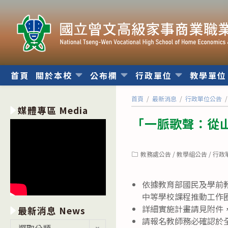
跳
轉
至
主
要
內
首頁
關於本校
公布欄
行政單位
教學單
容
首頁
/
最新消息
/
行政單位公告
/
媒體專區 Media
「一脈歌聲：從
Post
教務處公告
/
教學組公告
/
行政
category:
依據教育部國民及學前教育
中等學校課程推動工作
詳細實施計畫請見附件
最新消息 News
請報名教師務必確認於
最
選取分類