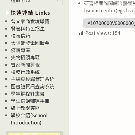
研習相關詢問請洽藝術生活
新
hsnuartcenter@gs.hs.
快速連結 Links
消
息
曾文家商實境導覽
A10700000V0000000
News
餐管科特色招生
Post Views:
154
校長信箱
太陽能發電回饋金
疫情專區
失物招領專區
曾家新聞剪報
校務行政系統
主網頁後端管理系統
圖書館資訊查詢系統
學年課程計畫書
學生選課輔導手冊
線上教學專區
學校介紹(School
Introduction)