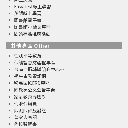
Easy test線上學習
英語線上學習
圖書館電子書
圖書館小論文專區
閱讀存摺推廣活動
其他專區 Other
性別平等教育
保護智慧財產權專區
台南二區輔導諮商中心※
學生事務資訊網
移民署ICERD專區
國教署公文公告平台
家庭教育專區※
代收代辦費
即測即評及發證
曾家大事記
內控聲明書