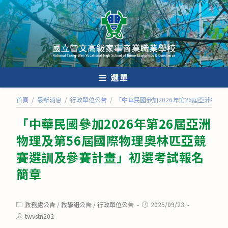
跳
轉
至
主
要
內
選單
容
首頁
/
最新消息
/
行政單位公告
/
「中華民國參加2026年第26屆亞洲物
「中華民國參加2026年第26屆亞洲
物理及第56屆國際物理奧林匹亞競
賽選訓及參賽計畫」初選考試報名
簡章
Post
Post
教務處公告
/
教學組公告
/
行政單位公告
2025/09/23
category:
published:
Post
twvstn202
author: