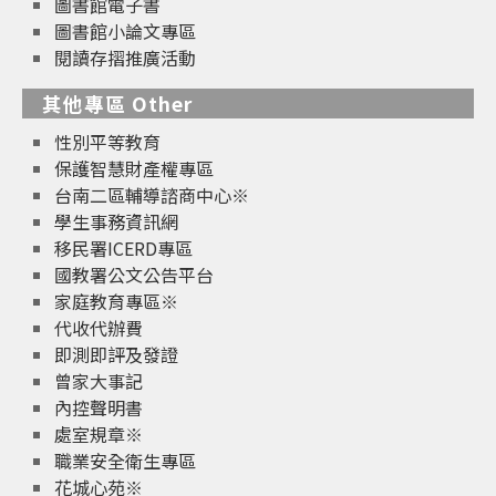
圖書館電子書
圖書館小論文專區
閱讀存摺推廣活動
其他專區 Other
性別平等教育
保護智慧財產權專區
台南二區輔導諮商中心※
學生事務資訊網
移民署ICERD專區
國教署公文公告平台
家庭教育專區※
代收代辦費
即測即評及發證
曾家大事記
內控聲明書
處室規章※
職業安全衛生專區
花城心苑※