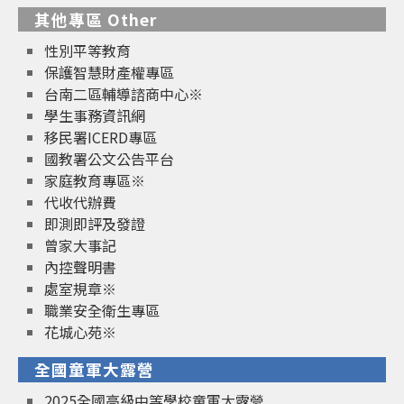
其他專區 Other
性別平等教育
保護智慧財產權專區
台南二區輔導諮商中心※
學生事務資訊網
移民署ICERD專區
國教署公文公告平台
家庭教育專區※
代收代辦費
即測即評及發證
曾家大事記
內控聲明書
處室規章※
職業安全衛生專區
花城心苑※
全國童軍大露營
2025全國高級中等學校童軍大露營