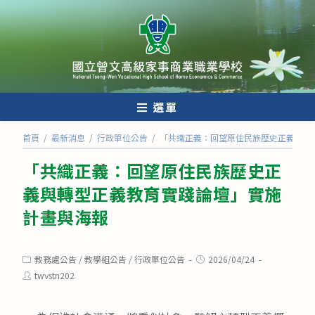
跳
轉
至
主
要
內
選單
容
首頁
/
最新消息
/
行政單位公告
/
「共織正義：回望原住民族歷史正義與轉
「共織正義：回望原住民族歷史正
義與轉型正義教育實踐論壇」實施
計畫與海報
Post
Post
教務處公告
/
教學組公告
/
行政單位公告
2026/04/24
category:
published:
Post
twvstn202
author: