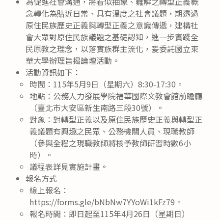
為促進社會溝通，將看似抽象、難解之轉型正義概
念轉化為貼近日常、具有溫度之社會議題，期透過
原住民族歷史正義與轉型正義之意識傳遞，建構社
會大眾對原住民族議題之基礎認知，進一步實踐全
民原教之理念，以落實族群主流化，爰委託國立東
華大學辦理旨揭論壇活動。
活動資訊如下：
時間：115年5月9日（星期六）8:30-17:30。
地點：公務人力發展學院福華國際文教會館前瞻廳
（臺北市大安區新生南路三段30號）。
對象：對轉型正義以及原住民族歷史正義與轉型正
義議題有興趣之民眾、公務機關人員、現職教師
（參與全程之現職教師將核予教師研習時數6小
時）。
議程表詳見實施計畫。
報名方式
線上報名：
https://forms.gle/bNbNw7YYoWi1kFz79。
報名時間：即日起至115年4月26日（星期日）