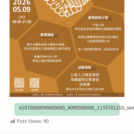
A10700000V0000000_A09030000E_1155701210_sen
Post Views:
90