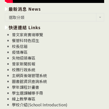
最新消息 News
最
選取分類
新
快速連結 Links
消
息
曾文家商實境導覽
News
餐管科特色招生
校長信箱
疫情專區
失物招領專區
曾家新聞剪報
校務行政系統
主網頁後端管理系統
圖書館資訊查詢系統
學年課程計畫書
學生選課輔導手冊
線上教學專區
學校介紹(School Introduction)