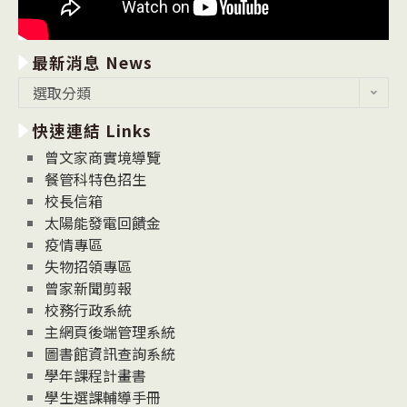
最新消息 News
最
選取分類
新
快速連結 Links
消
息
曾文家商實境導覽
News
餐管科特色招生
校長信箱
太陽能發電回饋金
疫情專區
失物招領專區
曾家新聞剪報
校務行政系統
主網頁後端管理系統
圖書館資訊查詢系統
學年課程計畫書
學生選課輔導手冊