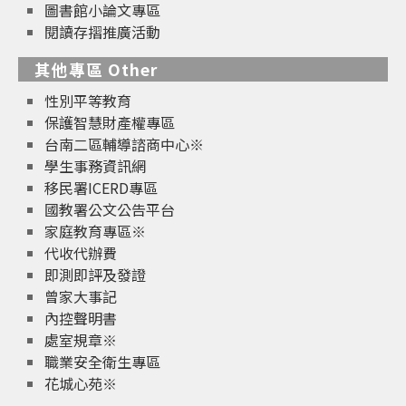
圖書館小論文專區
閱讀存摺推廣活動
其他專區 Other
性別平等教育
保護智慧財產權專區
台南二區輔導諮商中心※
學生事務資訊網
移民署ICERD專區
國教署公文公告平台
家庭教育專區※
代收代辦費
即測即評及發證
曾家大事記
內控聲明書
處室規章※
職業安全衛生專區
花城心苑※