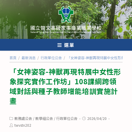
跳
轉
至
主
要
內
選單
容
首頁
/
最新消息
/
行政單位公告
/
「女神姿容-神獸再現特展中女性形象探究
「女神姿容-神獸再現特展中女性形
象探究實作工作坊」108課綱跨領
域對話與種子教師增能培訓實施計
畫
Post
Post
教務處公告
/
教學組公告
/
行政單位公告
2026/04/20
category:
published:
Post
twvstn202
author: