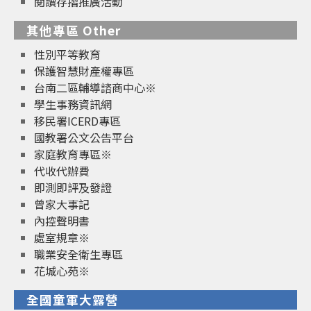
閱讀存摺推廣活動
其他專區 Other
性別平等教育
保護智慧財產權專區
台南二區輔導諮商中心※
學生事務資訊網
移民署ICERD專區
國教署公文公告平台
家庭教育專區※
代收代辦費
即測即評及發證
曾家大事記
內控聲明書
處室規章※
職業安全衛生專區
花城心苑※
全國童軍大露營