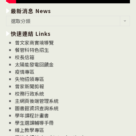
最新消息 News
最
選取分類
新
快速連結 Links
消
息
曾文家商實境導覽
News
餐管科特色招生
校長信箱
太陽能發電回饋金
疫情專區
失物招領專區
曾家新聞剪報
校務行政系統
主網頁後端管理系統
圖書館資訊查詢系統
學年課程計畫書
學生選課輔導手冊
線上教學專區