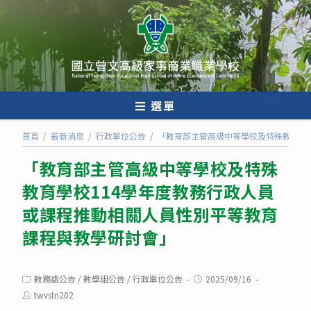
跳
轉
至
主
要
內
選單
容
首頁
/
最新消息
/
行政單位公告
/
「教育部主管高級中等學校及特殊教育學
「教育部主管高級中等學校及特殊
教育學校114學年度教務行政人員
或課程推動相關人員性別平等教育
課程與教學研討會」
Post
Post
教務處公告
/
教學組公告
/
行政單位公告
2025/09/16
category:
published:
Post
twvstn202
author: