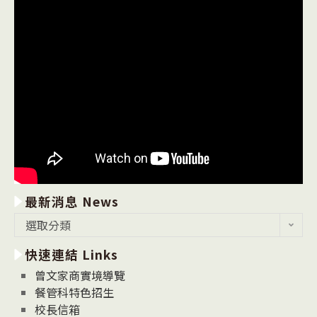
最新消息 News
最
選取分類
新
快速連結 Links
消
息
曾文家商實境導覽
News
餐管科特色招生
校長信箱