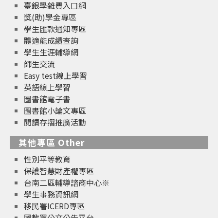
臺銀學雜費入口網
獎(助)學金專區
學生匯款通知專區
體適能成績查詢
學生生涯輔導網
師生交流
Easy test線上學習
英語線上學習
圖書館電子書
圖書館小論文專區
閱讀存摺推廣活動
其他專區 Other
性別平等教育
保護智慧財產權專區
台南二區輔導諮商中心※
學生事務資訊網
移民署ICERD專區
國教署公文公告平台