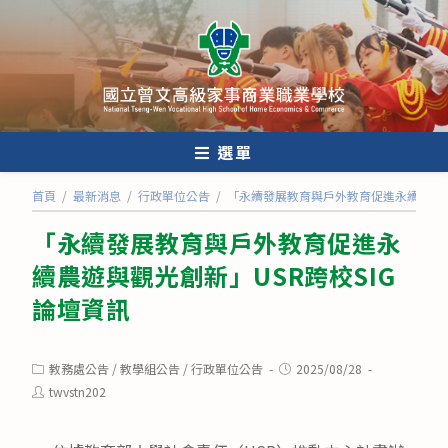
跳
轉
至
主
要
內
選單
容
首頁
/
最新消息
/
行政單位公告
/
「永續發展教育與戶外教育促進永續農遊與
「永續發展教育與戶外教育促進永
續農遊與觀光創新」USR跨校SIG
論壇資訊
Post
Post
教務處公告
/
教學組公告
/
行政單位公告
2025/08/28
category:
published:
Post
twvstn202
author: