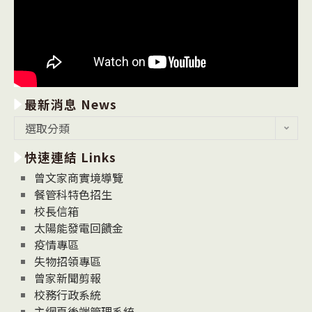
最新消息 News
最
選取分類
新
快速連結 Links
消
息
曾文家商實境導覽
News
餐管科特色招生
校長信箱
太陽能發電回饋金
疫情專區
失物招領專區
曾家新聞剪報
校務行政系統
主網頁後端管理系統