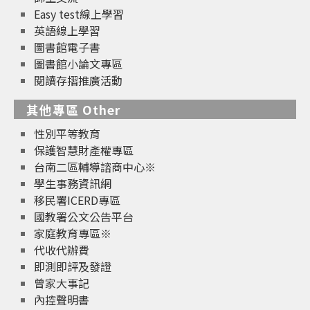
Easy test線上學習
英語線上學習
圖書館電子書
圖書館小論文專區
閱讀存摺推廣活動
其他專區 Other
性別平等教育
保護智慧財產權專區
台南二區輔導諮商中心※
學生事務資訊網
移民署ICERD專區
國教署公文公告平台
家庭教育專區※
代收代辦費
即測即評及發證
曾家大事記
內控聲明書