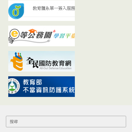
Search
for: