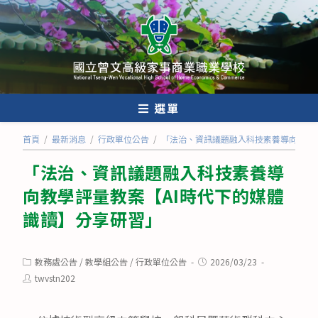
跳
轉
至
主
要
內
選單
容
首頁
/
最新消息
/
行政單位公告
/
「法治、資訊議題融入科技素養導向教學
「法治、資訊議題融入科技素養導
向教學評量教案【AI時代下的媒體
識讀】分享研習」
Post
Post
教務處公告
/
教學組公告
/
行政單位公告
2026/03/23
category:
published:
Post
twvstn202
author: