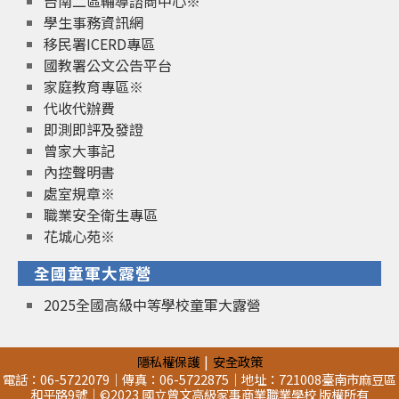
台南二區輔導諮商中心※
學生事務資訊網
移民署ICERD專區
國教署公文公告平台
家庭教育專區※
代收代辦費
即測即評及發證
曾家大事記
內控聲明書
處室規章※
職業安全衛生專區
花城心苑※
全國童軍大露營
2025全國高級中等學校童軍大露營
隱私權保護
安全政策
電話：06-5722079｜傳真：06-5722875｜地址：721008臺南市麻豆區
和平路9號｜©2023 國立曾文高級家事商業職業學校 版權所有