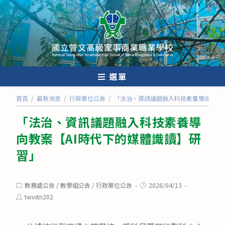
跳
轉
至
主
要
內
選單
容
首頁
/
最新消息
/
行政單位公告
/
「法治、資訊議題融入科技素養導向教案【
「法治、資訊議題融入科技素養導
向教案【AI時代下的媒體識讀】研
習」
Post
Post
教務處公告
/
教學組公告
/
行政單位公告
2026/04/13
category:
published:
Post
twvstn202
author: