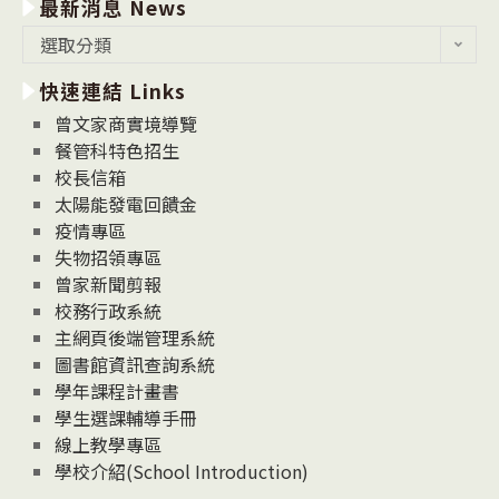
最新消息 News
最
選取分類
新
快速連結 Links
消
息
曾文家商實境導覽
News
餐管科特色招生
校長信箱
太陽能發電回饋金
疫情專區
失物招領專區
曾家新聞剪報
校務行政系統
主網頁後端管理系統
圖書館資訊查詢系統
學年課程計畫書
學生選課輔導手冊
線上教學專區
學校介紹(School Introduction)