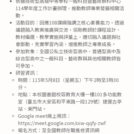
依據技術型高級中等學校一般科目暨藝術群科中心
114學年度工作計畫辦理，推動教師專業發展相關活
動。
活動目的：因應108課綱強調之核心素養能力，透過
議題融入教案推廣與交流，協助教師於課程設計、
教材編選、教學實施與評量上，適切融入議題與社
會脈動，充實學習內涵，增進教師之專業成長。
參加對象：全國公私立技術型高中、普通型高中及
綜合型高中之一般科目、藝術群與其他相關教師皆
可參加。
研習資訊：
時間：115年5月8日（星期五）下午2時至3時30
分。
地點：本校圖書館校區教育大樓一樓101多功能教
室（臺北市大安區和平東路一段129號）捷運古亭
站、東門站。
Google meet線上視訊：
https://meet.google.com/oiw-qqfy-zwf
報名方式：至全國教師在職進修資訊網