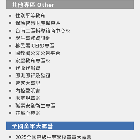
其他專區 Other
性別平等教育
保護智慧財產權專區
台南二區輔導諮商中心※
學生事務資訊網
移民署ICERD專區
國教署公文公告平台
家庭教育專區※
代收代辦費
即測即評及發證
曾家大事記
內控聲明書
處室規章※
職業安全衛生專區
花城心苑※
全國童軍大露營
2025全國高級中等學校童軍大露營