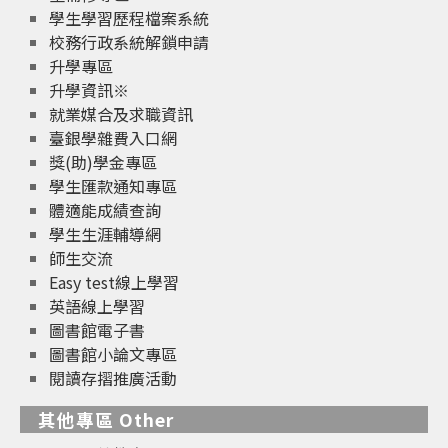
學生學習歷程檔案系統
校務行政系統解鎖申請
升學專區
升學資訊※
就業媒合及求職資訊
臺銀學雜費入口網
獎(助)學金專區
學生匯款通知專區
體適能成績查詢
學生生涯輔導網
師生交流
Easy test線上學習
英語線上學習
圖書館電子書
圖書館小論文專區
閱讀存摺推廣活動
其他專區 Other