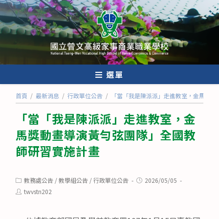
跳
轉
至
主
要
內
選單
容
首頁
/
最新消息
/
行政單位公告
/
「當「我是陳派派」走進教室，金馬獎動
「當「我是陳派派」走進教室，金
馬獎動畫導演黃勻弦團隊」全國教
師研習實施計畫
Post
Post
教務處公告
/
教學組公告
/
行政單位公告
2026/05/05
category:
published:
Post
twvstn202
author: