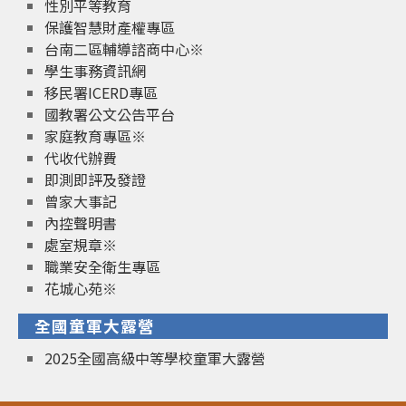
性別平等教育
保護智慧財產權專區
台南二區輔導諮商中心※
學生事務資訊網
移民署ICERD專區
國教署公文公告平台
家庭教育專區※
代收代辦費
即測即評及發證
曾家大事記
內控聲明書
處室規章※
職業安全衛生專區
花城心苑※
全國童軍大露營
2025全國高級中等學校童軍大露營