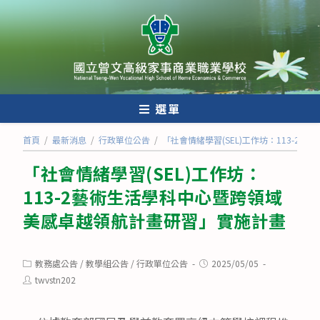
跳
轉
至
主
要
內
選單
容
首頁
/
最新消息
/
行政單位公告
/
「社會情緒學習(SEL)工作坊：113-
「社會情緒學習(SEL)工作坊：
113-2藝術生活學科中心暨跨領域
美感卓越領航計畫研習」實施計畫
Post
Post
教務處公告
/
教學組公告
/
行政單位公告
2025/05/05
category:
published:
Post
twvstn202
author: