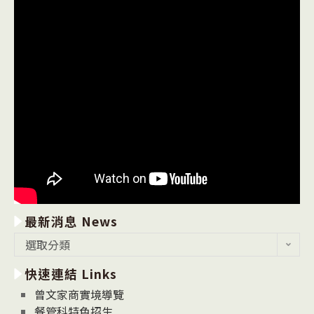
最新消息 News
最
選取分類
新
快速連結 Links
消
息
曾文家商實境導覽
News
餐管科特色招生