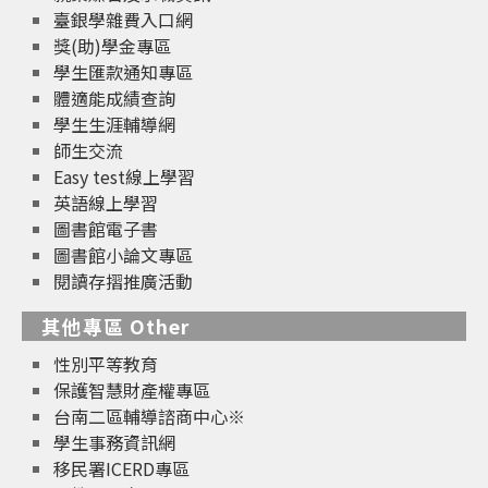
臺銀學雜費入口網
獎(助)學金專區
學生匯款通知專區
體適能成績查詢
學生生涯輔導網
師生交流
Easy test線上學習
英語線上學習
圖書館電子書
圖書館小論文專區
閱讀存摺推廣活動
其他專區 Other
性別平等教育
保護智慧財產權專區
台南二區輔導諮商中心※
學生事務資訊網
移民署ICERD專區