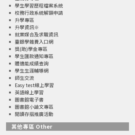
學生學習歷程檔案系統
校務行政系統解鎖申請
升學專區
升學資訊※
就業媒合及求職資訊
臺銀學雜費入口網
獎(助)學金專區
學生匯款通知專區
體適能成績查詢
學生生涯輔導網
師生交流
Easy test線上學習
英語線上學習
圖書館電子書
圖書館小論文專區
閱讀存摺推廣活動
其他專區 Other