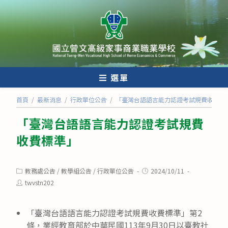
跳
轉
至
主
要
內
選單
容
首頁
/
最新消息
/
行政單位公告
/
「臺灣台語語言能力認證考試規費收費標
「臺灣台語語言能力認證考試規費
收費標準」
Post
Post
教務處公告
/
教學組公告
/
行政單位公告
2024/10/11
category:
published:
Post
twvstn202
author:
「臺灣台語語言能力認證考試規費收費標準」第2
條，業經教育部於中華民國113年9月30日以臺教社