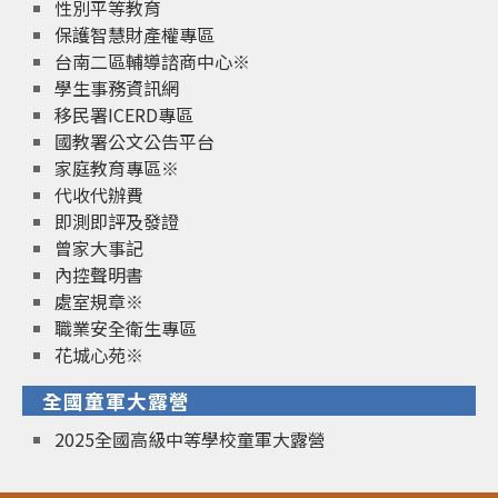
性別平等教育
保護智慧財產權專區
台南二區輔導諮商中心※
學生事務資訊網
移民署ICERD專區
國教署公文公告平台
家庭教育專區※
代收代辦費
即測即評及發證
曾家大事記
內控聲明書
處室規章※
職業安全衛生專區
花城心苑※
全國童軍大露營
2025全國高級中等學校童軍大露營