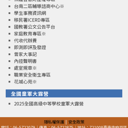
台南二區輔導諮商中心※
學生事務資訊網
移民署ICERD專區
國教署公文公告平台
家庭教育專區※
代收代辦費
即測即評及發證
曾家大事記
內控聲明書
處室規章※
職業安全衛生專區
花城心苑※
全國童軍大露營
2025全國高級中等學校童軍大露營
隱私權保護
安全政策
電話：06-5722079｜傳真：06-5722875｜地址：721008臺南市麻豆區