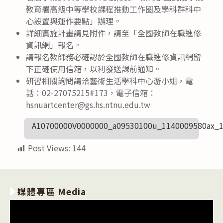
教育署高級中等學校課程推動工作圈及學科群科中
心設置與運作要點」辦理。
詳細實施計畫請見附件，請至「全國教師在職進修
資訊網」報名。
請報名教師務必確認於全國教師在職進修資訊網留
下正確使用信箱，以利發送課前通知。
研習相關詢問請洽藝術生活學科中心游小姐，電
話：02-27075215#173，電子信箱：
hsnuartcenter@gs.hs.ntnu.edu.tw
A10700000V0000000_a09530100u_1140009580ax_
Post Views:
144
媒體專區 Media