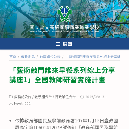
跳
轉
至
主
要
內
選單
容
首頁
/
最新消息
/
行政單位公告
/
「藝術敲門誰來早餐系列線上分享講座1
「藝術敲門誰來早餐系列線上分享
講座1」全國教師研習實施計畫
Post
Post
教務處公告
/
教學組公告
/
行政單位公告
2025/08/13
category:
published:
Post
twvstn202
author:
依據教育部國民及學前教育署107年1月15日臺教國
署高字第1060141207B號修訂「教育部國民及學前