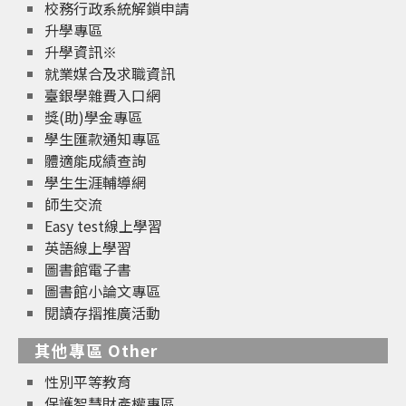
校務行政系統解鎖申請
升學專區
升學資訊※
就業媒合及求職資訊
臺銀學雜費入口網
獎(助)學金專區
學生匯款通知專區
體適能成績查詢
學生生涯輔導網
師生交流
Easy test線上學習
英語線上學習
圖書館電子書
圖書館小論文專區
閱讀存摺推廣活動
其他專區 Other
性別平等教育
保護智慧財產權專區