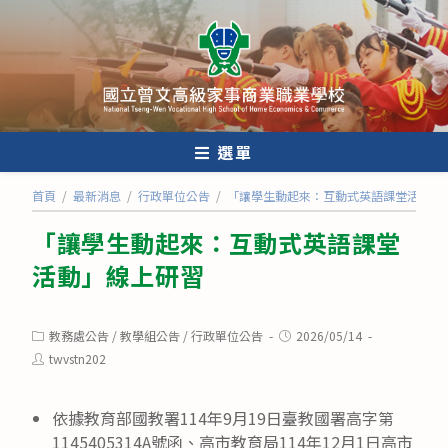
跳
轉
至
主
要
內
選單
容
首頁
/
最新消息
/
行政單位公告
/
「讓學生動起來：互動式英語課堂活動」
「讓學生動起來：互動式英語課堂
活動」線上研習
Post
Post
教務處公告
/
教學組公告
/
行政單位公告
2026/05/14
category:
published:
Post
twvstn202
author:
依據教育部國教署114年9月19日臺教國署高字第
1145405314A號函、高市教育局114年12月1日高市