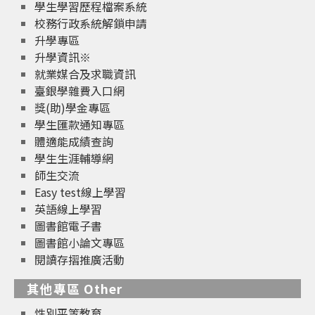
學生學習歷程檔案系統
校務行政系統解鎖申請
升學專區
升學資訊※
就業媒合及求職資訊
臺銀學雜費入口網
獎(助)學金專區
學生匯款通知專區
體適能成績查詢
學生生涯輔導網
師生交流
Easy test線上學習
英語線上學習
圖書館電子書
圖書館小論文專區
閱讀存摺推廣活動
其他專區 Other
性別平等教育