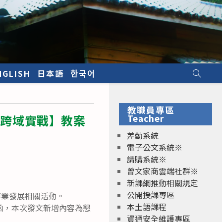
NGLISH
日本語
한국어
」
教職員專區
的跨域實戰】教案
Teacher
差勤系統
電子公文系統※
請購系統※
曾文家商雲端社群※
新課綱推動相關規定
公開授課專區
專業發展相關活動。
本土語課程
1號函，本次發文新增內容為懇
資通安全維護專區