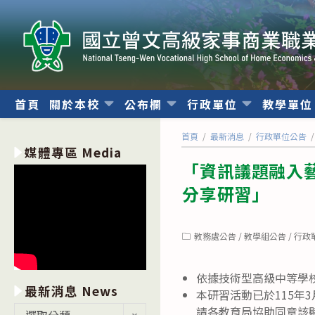
跳
轉
至
主
要
內
首頁
關於本校
公布欄
行政單位
教學單
容
首頁
/
最新消息
/
行政單位公告
/
媒體專區 Media
「資訊議題融入藝
分享研習」
Post
教務處公告
/
教學組公告
/
行政
category:
依據技術型高級中等學
最新消息 News
本研習活動已於115年3
最
請各教育局協助同意該
選取分類