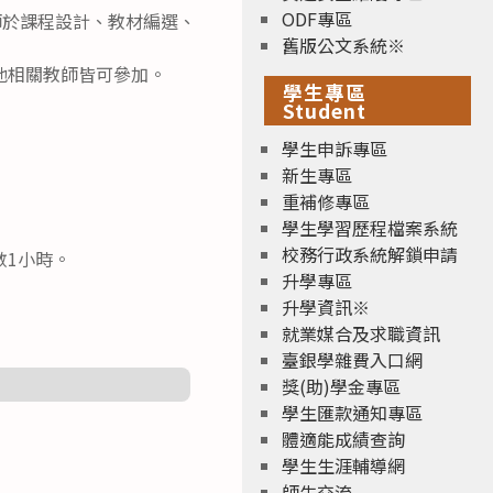
ODF專區
師於課程設計、教材編選、
舊版公文系統※
他相關教師皆可參加。
學生專區
Student
學生申訴專區
新生專區
重補修專區
學生學習歷程檔案系統
校務行政系統解鎖申請
數1小時。
升學專區
升學資訊※
就業媒合及求職資訊
臺銀學雜費入口網
獎(助)學金專區
學生匯款通知專區
體適能成績查詢
學生生涯輔導網
師生交流