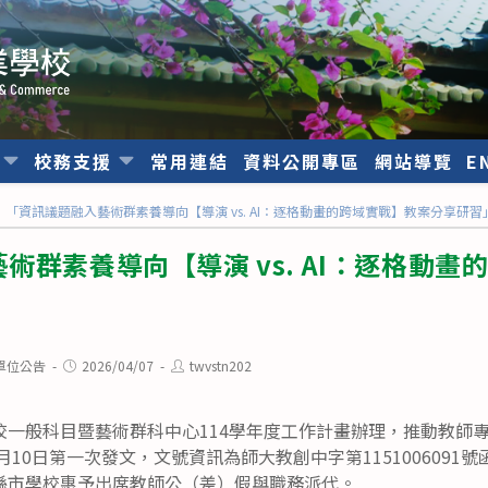
位
校務支援
常用連結
資料公開專區
網站導覽
E
「資訊議題融入藝術群素養導向【導演 vs. AI：逐格動畫的跨域實戰】教案分享研習
術群素養導向【導演 vs. AI：逐格動畫
Post
Post
單位公告
2026/04/07
twvstn202
published:
author:
校一般科目暨藝術群科中心114學年度工作計畫辦理，推動教師
月10日第一次發文，文號資訊為師大教創中字第115100609
縣市學校惠予出席教師公（差）假與職務派代。