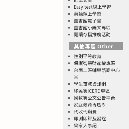
Easy test線上學習
英語線上學習
圖書館電子書
圖書館小論文專區
閱讀存摺推廣活動
其他專區 Other
性別平等教育
保護智慧財產權專區
台南二區輔導諮商中心
※
學生事務資訊網
移民署ICERD專區
國教署公文公告平台
家庭教育專區※
代收代辦費
即測即評及發證
曾家大事記