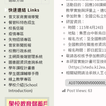
新
活動目的：因應108
快速連結 Links
消
教學實施與評量上，適
息
參加對象：全國公私立
曾文家商實境導覽
News
研習資訊：
餐管科特色招生
時間：115年4月24日
校長信箱
地點：集思台中新烏日
疫情專區
報名方式：至全國教師在職進修
失物招領專區
全國教師在職進修資訊網
曾家新聞剪報
報名時間：即日起至11
校務行政系統
敬請各校核予參加教師
主網頁後端管理系統
本研習實施計畫可至技
圖書館資訊查詢系統
（https://vtedu.k12e
學年課程計畫書
相關疑問請洽承辦人王小姐（
學生選課輔導手冊
線上教學專區
A10700000V0000000
學校介紹(School
Post Views:
63
Introduction)