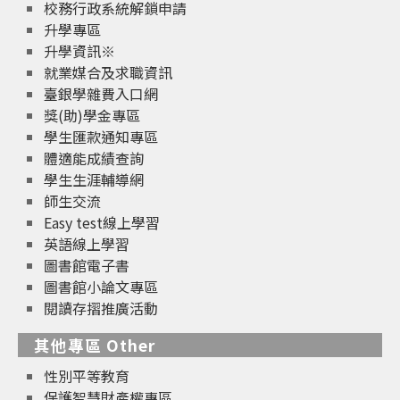
校務行政系統解鎖申請
升學專區
升學資訊※
就業媒合及求職資訊
臺銀學雜費入口網
獎(助)學金專區
學生匯款通知專區
體適能成績查詢
學生生涯輔導網
師生交流
Easy test線上學習
英語線上學習
圖書館電子書
圖書館小論文專區
閱讀存摺推廣活動
其他專區 Other
性別平等教育
保護智慧財產權專區