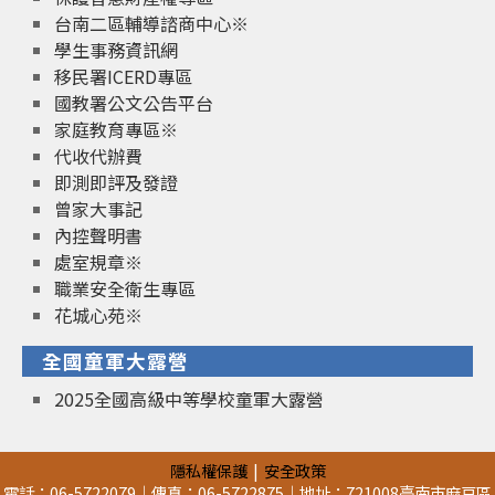
台南二區輔導諮商中心※
學生事務資訊網
移民署ICERD專區
國教署公文公告平台
家庭教育專區※
代收代辦費
即測即評及發證
曾家大事記
內控聲明書
處室規章※
職業安全衛生專區
花城心苑※
全國童軍大露營
2025全國高級中等學校童軍大露營
隱私權保護
安全政策
電話：06-5722079｜傳真：06-5722875｜地址：721008臺南市麻豆區