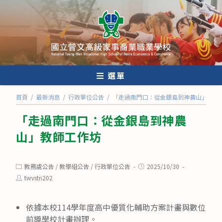
跳
轉
至
主
要
內
選單
容
首頁
/
最新消息
/
行政單位公告
/
「走過南門口：從金銀島到神農山」教師
「走過南門口：從金銀島到神農
山」教師工作坊
Post
Post
教務處公告
/
教學組公告
/
行政單位公告
2025/10/30
category:
published:
Post
twvstn202
author:
依據本校114學年度高中優質化輔助方案計畫與數位
前導學校計畫辦理。