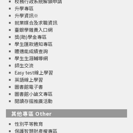
校務行政系統解鎖申請
升學專區
升學資訊※
就業媒合及求職資訊
臺銀學雜費入口網
獎(助)學金專區
學生匯款通知專區
體適能成績查詢
學生生涯輔導網
師生交流
Easy test線上學習
英語線上學習
圖書館電子書
圖書館小論文專區
閱讀存摺推廣活動
其他專區 Other
性別平等教育
保護智慧財產權專區