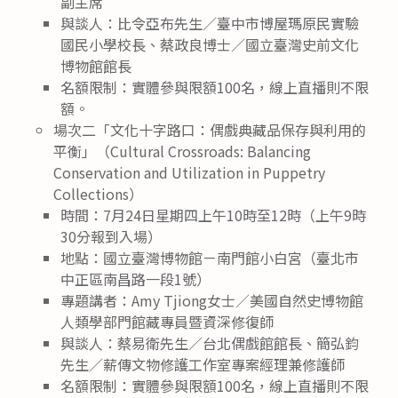
副主席
與談人：比令亞布先生／臺中市博屋瑪原民實驗
國民小學校長、蔡政良博士／國立臺灣史前文化
博物館館長
名額限制：實體參與限額100名，線上直播則不限
額。
場次二「文化十字路口：偶戲典藏品保存與利用的
平衡」（Cultural Crossroads: Balancing
Conservation and Utilization in Puppetry
Collections）
時間：7月24日星期四上午10時至12時（上午9時
30分報到入場）
地點：國立臺灣博物館－南門館小白宮（臺北市
中正區南昌路一段1號）
專題講者：Amy Tjiong女士／美國自然史博物館
人類學部門館藏專員暨資深修復師
與談人：蔡易衛先生／台北偶戲館館長、簡弘鈞
先生／薪傳文物修護工作室專案經理兼修護師
名額限制：實體參與限額100名，線上直播則不限