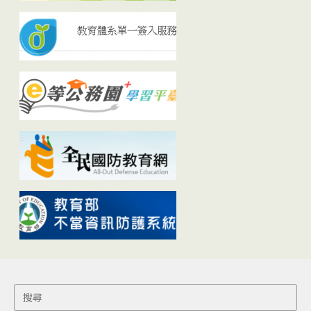
Search
for: