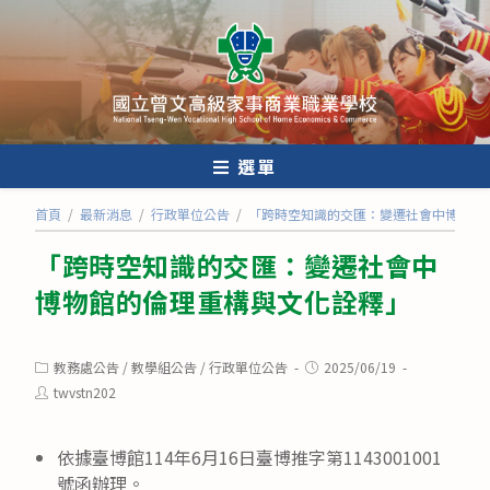
跳
轉
至
主
要
內
選單
容
首頁
/
最新消息
/
行政單位公告
/
「跨時空知識的交匯：變遷社會中博物館
「跨時空知識的交匯：變遷社會中
博物館的倫理重構與文化詮釋」
Post
Post
教務處公告
/
教學組公告
/
行政單位公告
2025/06/19
category:
published:
Post
twvstn202
author:
依據臺博館114年6月16日臺博推字第1143001001
號函辦理。