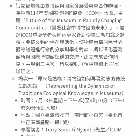
旨揭論壇係由臺博館與國家發展委員會合作辦理，
為呼應114年度國際博物館協會（ICOM）大會之主
題「Future of the Museum in Rapidly Changing
Communities（變遷社會中博物館的未來）」，邀
請ICOM重要學者與國內專家針對傳統生態知識之詮
釋、典藏文物的保存與活化、博物館重構原民世界
觀等議題進行案例分享與學術對談，期以深化臺灣
館所與國際博物館社群的交流，建立未來合作網
絡。共規劃三場次，皆以雙軌（現場與線上並行）
辦理之：
場次一「原來是這樣：博物館如何再現動態的傳統
生態知識」（Representing the Dynamics of
Traditiona Ecological Knowledge in Museums）
時間：7月23日星期三下午2時至4時10分（下午1
時30分報到入場）
地點：國立臺灣博物館－南門館小白宮（臺北市
中正區南昌路一段1號）
專題講者：Terry Simioti Nyambe先生／ICOM