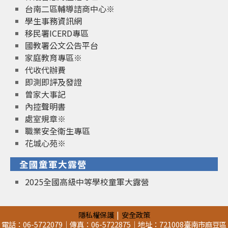
台南二區輔導諮商中心※
學生事務資訊網
移民署ICERD專區
國教署公文公告平台
家庭教育專區※
代收代辦費
即測即評及發證
曾家大事記
內控聲明書
處室規章※
職業安全衛生專區
花城心苑※
全國童軍大露營
2025全國高級中等學校童軍大露營
隱私權保護
安全政策
電話：06-5722079｜傳真：06-5722875｜地址：721008臺南市麻豆區