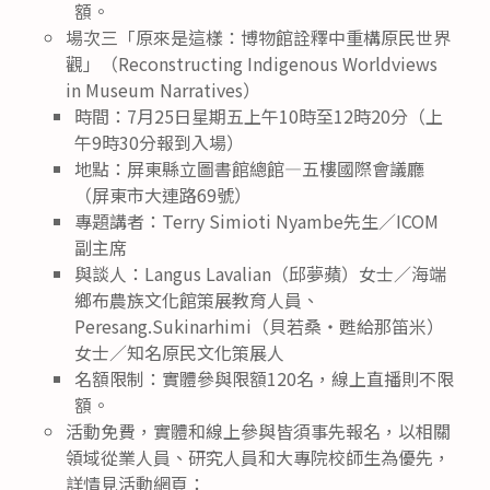
額。
場次三「原來是這樣：博物館詮釋中重構原民世界
觀」（Reconstructing Indigenous Worldviews
in Museum Narratives）
時間：7月25日星期五上午10時至12時20分（上
午9時30分報到入場）
地點：屏東縣立圖書館總館—五樓國際會議廳
（屏東市大連路69號）
專題講者：Terry Simioti Nyambe先生／ICOM
副主席
與談人：Langus Lavalian（邱夢蘋）女士／海端
鄉布農族文化館策展教育人員、
Peresang.Sukinarhimi（貝若桑・甦給那笛米）
女士／知名原民文化策展人
名額限制：實體參與限額120名，線上直播則不限
額。
活動免費，實體和線上參與皆須事先報名，以相關
領域從業人員、研究人員和大專院校師生為優先，
詳情見活動網頁：