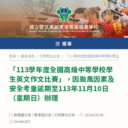
跳
轉
至
主
要
內
選單
容
首頁
/
最新消息
/
行政單位公告
/
「113學年度全國高級中等學校學生英文
「113學年度全國高級中等學校學
生英文作文比賽」，因颱風因素及
安全考量延期至113年11月10日
（星期日）辦理
Post
Post
教務處公告
/
教學組公告
/
行政單位公告
2024/10/30
category:
published:
Post
twvstn202
author: