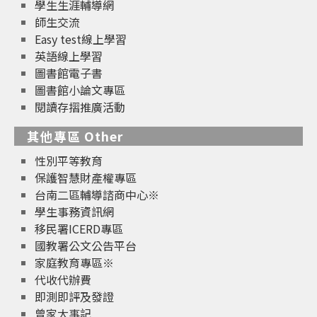
學生生涯輔導網
師生交流
Easy test線上學習
英語線上學習
圖書館電子書
圖書館小論文專區
閱讀存摺推廣活動
其他專區 Other
性別平等教育
保護智慧財產權專區
台南二區輔導諮商中心※
學生事務資訊網
移民署ICERD專區
國教署公文公告平台
家庭教育專區※
代收代辦費
即測即評及發證
曾家大事記