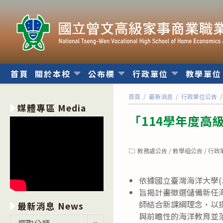
跳
轉
至
主
要
內
首頁
關於本校
公布欄
行政單位
教學單
容
首頁
/
最新消息
/
行政單位公告
/
媒體專區 Media
「114學年度
Post
教務處公告
/
教學組公告
/
行政
category:
依據國立臺灣海洋大學(以
旨揭計畫徵選儲備新任
師結合新課綱理念，以
最新消息 News
與前瞻性的海洋教育並
最
選取分類