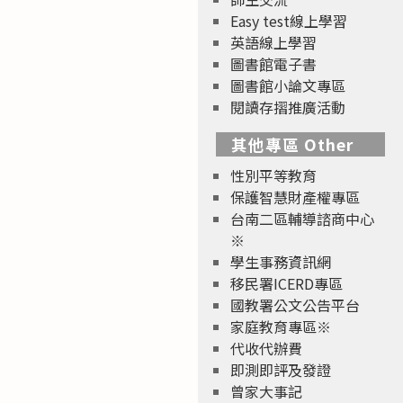
Easy test線上學習
英語線上學習
圖書館電子書
圖書館小論文專區
閱讀存摺推廣活動
其他專區 Other
性別平等教育
保護智慧財產權專區
台南二區輔導諮商中心
※
學生事務資訊網
移民署ICERD專區
國教署公文公告平台
家庭教育專區※
代收代辦費
即測即評及發證
曾家大事記