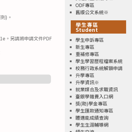
ODF專區
舊版公文系統※
則)。
學生專區
Student
4L1e。另請將申請文件PDF
學生申訴專區
新生專區
：
重補修專區
學生學習歷程檔案系統
校務行政系統解鎖申請
升學專區
升學資訊※
就業媒合及求職資訊
臺銀學雜費入口網
獎(助)學金專區
學生匯款通知專區
體適能成績查詢
學生生涯輔導網
師生交流