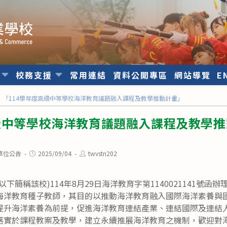
位
校務支援
常用連結
資料公開專區
網站導覽
E
「114學年度高級中等學校海洋教育議題融入課程及教學推動計畫」
高級中等學校海洋教育議題融入課程及教學
Post
Post
單位公告
2025/09/04
twvstn202
published:
author:
下簡稱該校)114年8月29日海洋教育字第1140021141號函辦
海洋教育種子教師，其目的以推動海洋教育融入國際海洋素養與
提升海洋素養為前提，促進海洋教育連結產業、連結國際及連結
落實於課程教案及教學，建立永續推展海洋教育之機制，歡迎對