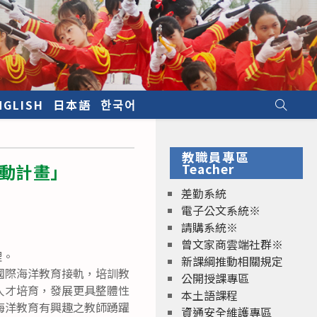
NGLISH
日本語
한국어
教職員專區
推動計畫」
Teacher
差勤系統
電子公文系統※
請購系統※
曾文家商雲端社群※
理。
新課綱推動相關規定
國際海洋教育接軌，培訓教
公開授課專區
人才培育，發展更具整體性
本土語課程
海洋教育有興趣之教師踴躍
資通安全維護專區