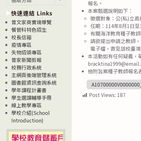
報名。
新
本案甄選說明如下：
快速連結 Links
消
徵選對象：公(私)立
息
曾文家商實境導覽
任期：114年8月1日至
News
餐管科特色招生
有關海洋教育種子教師
校長信箱
請欲提出申請之教師，自即日
疫情專區
電子檔，寄至該校臺灣
失物招領專區
本活動如有任何疑義，敬請
曾家新聞剪報
bracktina1999@email
校務行政系統
檢附旨案種子教師報名
主網頁後端管理系統
圖書館資訊查詢系統
A10700000V0000000
學年課程計畫書
Post Views:
187
學生選課輔導手冊
線上教學專區
學校介紹(School
Introduction)