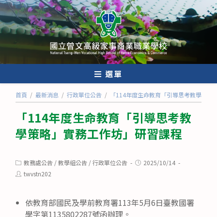
跳
轉
至
主
要
內
選單
容
首頁
/
最新消息
/
行政單位公告
/
「114年度生命教育「引導思考教學策略
「114年度生命教育「引導思考教
學策略」實務工作坊」研習課程
Post
Post
教務處公告
/
教學組公告
/
行政單位公告
2025/10/14
category:
published:
Post
twvstn202
author:
依教育部國民及學前教育署113年5月6日臺教國署
學字第1135802287號函辦理。