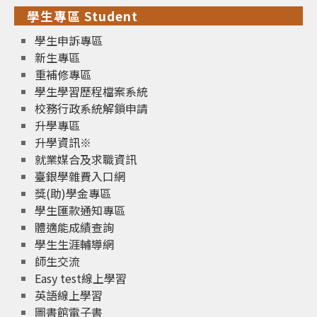
學生專區 Student
學生申訴專區
新生專區
重補修專區
學生學習歷程檔案系統
校務行政系統解鎖申請
升學專區
升學資訊※
就業媒合及求職資訊
臺銀學雜費入口網
獎(助)學金專區
學生匯款通知專區
體適能成績查詢
學生生涯輔導網
師生交流
Easy test線上學習
英語線上學習
圖書館電子書