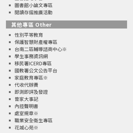
圖書館小論文專區
閱讀存摺推廣活動
其他專區 Other
性別平等教育
保護智慧財產權專區
台南二區輔導諮商中心※
學生事務資訊網
移民署ICERD專區
國教署公文公告平台
家庭教育專區※
代收代辦費
即測即評及發證
曾家大事記
內控聲明書
處室規章※
職業安全衛生專區
花城心苑※