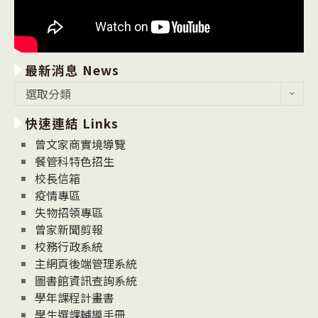
最新消息 News
最
選取分類
新
快速連結 Links
消
息
曾文家商實境導覽
News
餐管科特色招生
校長信箱
疫情專區
失物招領專區
曾家新聞剪報
校務行政系統
主網頁後端管理系統
圖書館資訊查詢系統
學年課程計畫書
學生選課輔導手冊