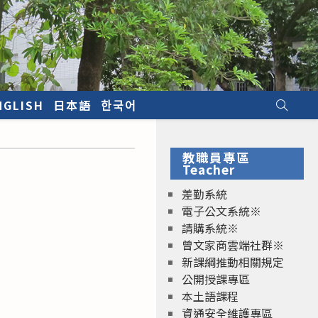
NGLISH
日本語
한국어
教職員專區
Teacher
差勤系統
電子公文系統※
請購系統※
曾文家商雲端社群※
新課綱推動相關規定
公開授課專區
本土語課程
資通安全維護專區