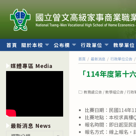
跳
轉
至
主
要
內
首頁
關於本校
公布欄
行政單位
教學單
容
首頁
/
最新消息
/
行政單位公告
/
媒體專區 Media
「114年度第十
Post
教務處公告
/
教學組公告
/
行政
category:
比賽日期：民國114年1
比賽地點：本校求真樓Q
報名時間：即日起至民國1
最新消息 News
報名方式：線上報名，
最
選取分類