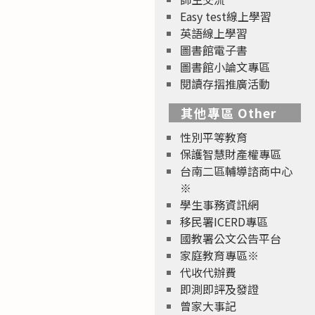
Easy test線上學習
英語線上學習
圖書館電子書
圖書館小論文專區
閱讀存摺推廣活動
其他專區 Other
性別平等教育
保護智慧財產權專區
台南二區輔導諮商中心
※
學生事務資訊網
移民署ICERD專區
國教署公文公告平台
家庭教育專區※
代收代辦費
即測即評及發證
曾家大事記