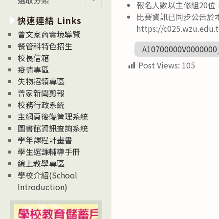
報名人數以主修組20位
新
比賽資訊已同步公告於本
快速連結 Links
消
https://c025.wzu.edu
息
曾文家商實境導覽
News
餐管科特色招生
A10700000V0000000
校長信箱
Post Views:
105
疫情專區
失物招領專區
曾家新聞剪報
校務行政系統
主網頁後端管理系統
圖書館資訊查詢系統
學年課程計畫書
學生選課輔導手冊
線上教學專區
學校介紹(School
Introduction)