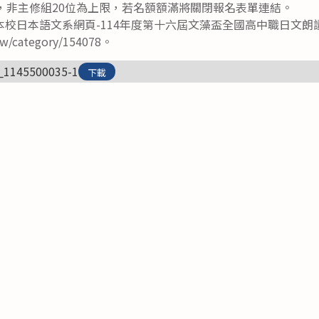
，非主修組20位為上限，若名額額滿將關閉報名表單連結。
校日本語文系網頁-114年度第十六屆文藻盃全國高中職日文朗
.tw/category/154078。
_1145500035-1
下載