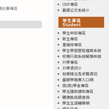
ODF專區
讀比賽專區
舊版公文系統※
學生專區
Student
學生申訴專區
新生專區
重補修專區
學生學習歷程檔案系統
校務行政系統解鎖申請
升學專區
升學資訊※
就業媒合及求職資訊
臺銀學雜費入口網
獎(助)學金專區
學生匯款通知專區
體適能成績查詢
學生生涯輔導網
師生交流