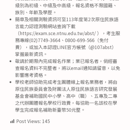
級別為初級、中級及中高級，報名資格不限國籍、
族別、年齡及學歷。
簡章及相關測驗資訊可至113年度第2次原住民族語
言能力認證測驗網站查詢下載
（https://exam.sce.ntnu.edu.tw/abst/ ），考生服
務專線(02)7749-3664、0800-699-566（免付
費），或加入本認證LINE官方帳號（@107abst）
掌握最新資訊。
敬請於期限內完成報名作業；業已報名者，倘經審
查報名資料不完整者，將以email通知請留意，以免
影響應考資格。
學校老師協助完成考生團體線上報名業務者，將由
原住民族委員會及財團法人原住民族語言研究發展
基金會補助國民中小學、高中（職）、五專及二專
之代辦團體報名學校行政費，每協助一名該校在學
學生完成報名補助新臺幣50元整。
Post Views:
145