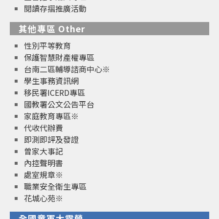
閱讀存摺推廣活動
其他專區 Other
性別平等教育
保護智慧財產權專區
台南二區輔導諮商中心※
學生事務資訊網
移民署ICERD專區
國教署公文公告平台
家庭教育專區※
代收代辦費
即測即評及發證
曾家大事記
內控聲明書
處室規章※
職業安全衛生專區
花城心苑※
全國童軍大露營