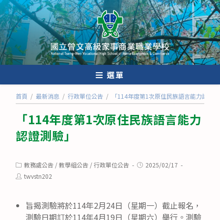
跳
轉
至
主
要
內
選單
容
首頁
/
最新消息
/
行政單位公告
/
「114年度第1次原住民族語言能力認證
「114年度第1次原住民族語言能力
認證測驗」
Post
Post
教務處公告
/
教學組公告
/
行政單位公告
2025/02/17
category:
published:
Post
twvstn202
author:
旨揭測驗將於114年2月24日（星期一）截止報名，
測驗日期訂於114年4月19日（星期六）舉行。測驗