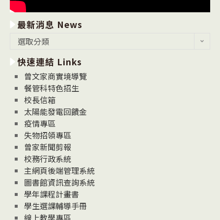
最新消息 News
最
選取分類
新
快速連結 Links
消
息
曾文家商實境導覽
News
餐管科特色招生
校長信箱
太陽能發電回饋金
疫情專區
失物招領專區
曾家新聞剪報
校務行政系統
主網頁後端管理系統
圖書館資訊查詢系統
學年課程計畫書
學生選課輔導手冊
線上教學專區