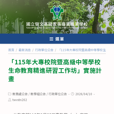
跳
轉
至
主
要
內
選單
容
首頁
/
最新消息
/
行政單位公告
/
「115年大專校院暨高級中等學校生命教
「115年大專校院暨高級中等學校
生命教育精進研習工作坊」實施計
畫
Post
Post
教務處公告
/
教學組公告
/
行政單位公告
2026/04/10
category:
published:
Post
twvstn202
author: