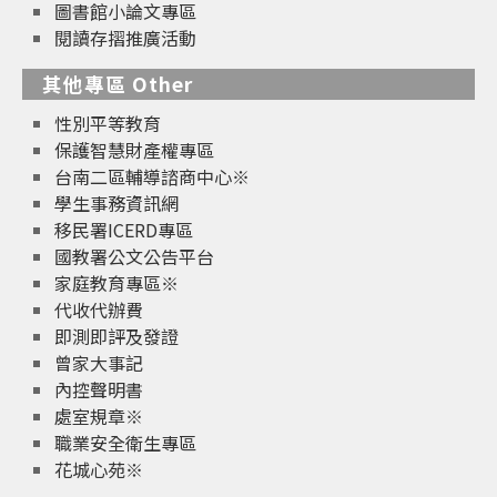
圖書館小論文專區
閱讀存摺推廣活動
其他專區 Other
性別平等教育
保護智慧財產權專區
台南二區輔導諮商中心※
學生事務資訊網
移民署ICERD專區
國教署公文公告平台
家庭教育專區※
代收代辦費
即測即評及發證
曾家大事記
內控聲明書
處室規章※
職業安全衛生專區
花城心苑※