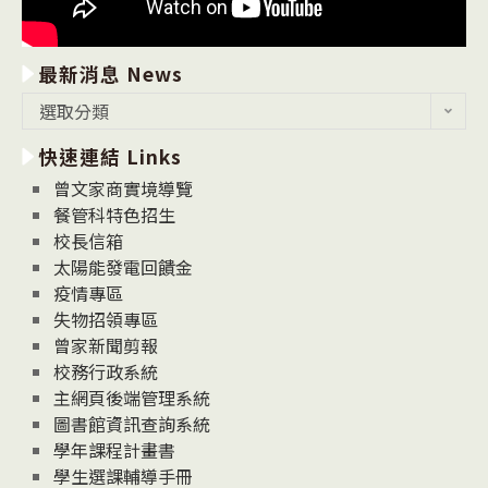
最新消息 News
最
選取分類
新
快速連結 Links
消
息
曾文家商實境導覽
News
餐管科特色招生
校長信箱
太陽能發電回饋金
疫情專區
失物招領專區
曾家新聞剪報
校務行政系統
主網頁後端管理系統
圖書館資訊查詢系統
學年課程計畫書
學生選課輔導手冊