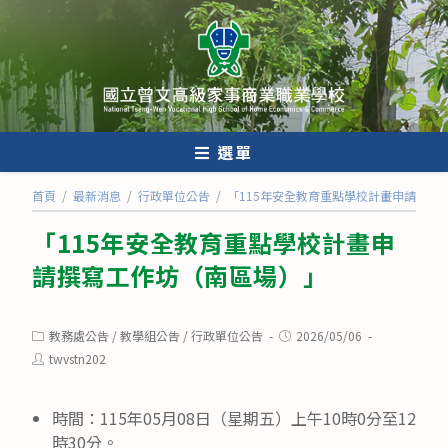
跳
轉
至
主
要
內
選單
容
首頁
/
最新消息
/
行政單位公告
/
「115年安全教育重點學校計畫申請撰寫
「115年安全教育重點學校計畫申
請撰寫工作坊（南區場）」
Post
Post
教務處公告
/
教學組公告
/
行政單位公告
2026/05/06
category:
published:
Post
twvstn202
author:
時間：115年05月08日（星期五）上午10時0分至12
時30分。