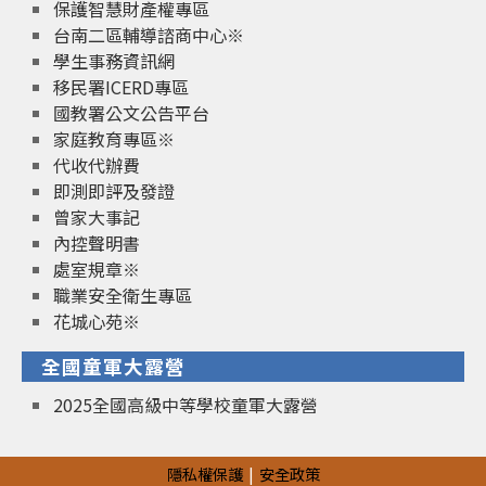
保護智慧財產權專區
台南二區輔導諮商中心※
學生事務資訊網
移民署ICERD專區
國教署公文公告平台
家庭教育專區※
代收代辦費
即測即評及發證
曾家大事記
內控聲明書
處室規章※
職業安全衛生專區
花城心苑※
全國童軍大露營
2025全國高級中等學校童軍大露營
隱私權保護
安全政策