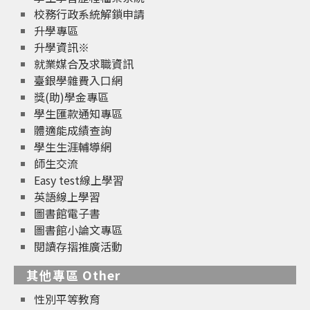
校務行政系統解鎖申請
升學專區
升學資訊※
就業媒合及求職資訊
臺銀學雜費入口網
獎(助)學金專區
學生匯款通知專區
體適能成績查詢
學生生涯輔導網
師生交流
Easy test線上學習
英語線上學習
圖書館電子書
圖書館小論文專區
閱讀存摺推廣活動
其他專區 Other
性別平等教育