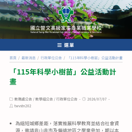
跳
轉
至
主
要
內
選單
容
首頁
/
最新消息
/
行政單位公告
/
「115年科學小樹苗」公益活動計畫
「115年科學小樹苗」公益活動計
畫
Post
Post
教務處公告
/
教學組公告
/
行政單位公告
2026/07/07
category:
published:
Post
twvstn202
author:
為縮短城鄉差距，落實推展科學教育並結合社會資
源，邀請非山非市及偏遠地區之學童參加，期以本