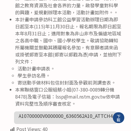
館之教育資源及社會各界的力量，啟發學童對科學
的興趣，爰規劃辦理本活動，活動計畫如附件。。
本計畫申請參訪科工館公益學習活動辦理日期為即
日起至本(115)年11月30日止，報名期限為即日起至
本年8月31日止；適用對象為非山非市及偏遠地區域
之各高中職、國中、國小學校學生。敬請協助轉知
所屬機關並鼓勵其踴躍報名參加，有意願者請來函
或掛號郵寄至本館(郵寄以郵戳為憑)申請，並檢附下
列文件：
活動計畫申請表。
學生參訪名冊。
寄送動手做材料包信封封面及參觀前測調查表。
本案聯絡窗口公服組蔡小姐(07-380-0089轉分機
8478)及電子信箱：lssp@mail.nstm.gov.tw依申請
資料完整性及順序審查核定。
A10700000V0000000_6360562A10_ATTCH4
下
載
Post Views:
40