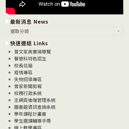
最新消息 News
最
選取分類
新
快速連結 Links
消
息
曾文家商實境導覽
News
餐管科特色招生
校長信箱
疫情專區
失物招領專區
曾家新聞剪報
校務行政系統
主網頁後端管理系統
圖書館資訊查詢系統
學年課程計畫書
學生選課輔導手冊
線上教學專區