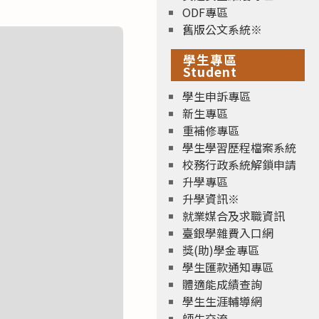
ODF專區
舊版公文系統※
學生專區
Student
學生申訴專區
新生專區
重補修專區
學生學習歷程檔案系統
校務行政系統解鎖申請
升學專區
升學資訊※
就業媒合及求職資訊
臺銀學雜費入口網
獎(助)學金專區
學生匯款通知專區
體適能成績查詢
學生生涯輔導網
師生交流