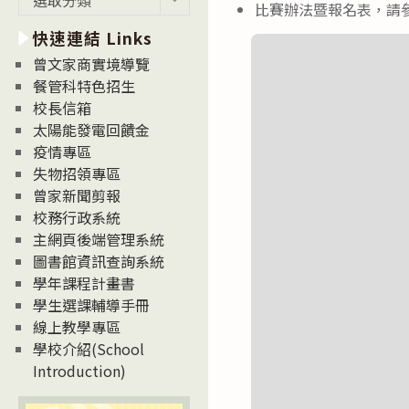
比賽辦法暨報名表，請
新
快速連結 Links
消
息
曾文家商實境導覽
News
餐管科特色招生
校長信箱
太陽能發電回饋金
疫情專區
失物招領專區
曾家新聞剪報
校務行政系統
主網頁後端管理系統
圖書館資訊查詢系統
學年課程計畫書
學生選課輔導手冊
線上教學專區
學校介紹(School
Introduction)