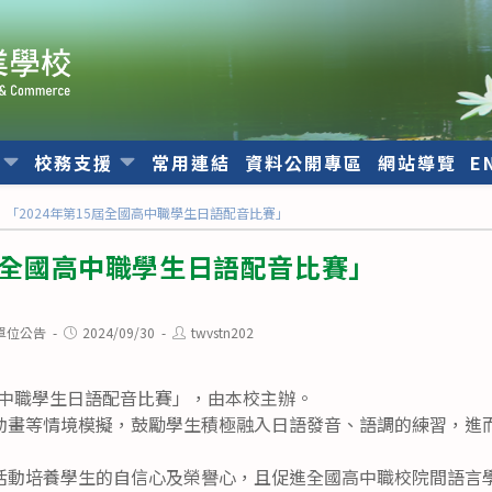
位
校務支援
常用連結
資料公開專區
網站導覽
E
「2024年第15屆全國高中職學生日語配音比賽」
5屆全國高中職學生日語配音比賽」
Post
Post
單位公告
2024/09/30
twvstn202
published:
author:
國高中職學生日語配音比賽」，由本校主辦。
動畫等情境模擬，鼓勵學生積極融入日語發音、語調的練習，進
活動培養學生的自信心及榮譽心，且促進全國高中職校院間語言