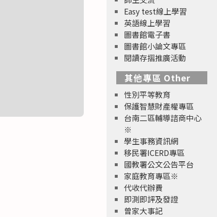
Easy test線上學習
英語線上學習
圖書館電子書
圖書館小論文專區
閱讀存摺推廣活動
其他專區 Other
性別平等教育
保護智慧財產權專區
台南二區輔導諮商中心
※
學生事務資訊網
移民署ICERD專區
國教署公文公告平台
家庭教育專區※
代收代辦費
即測即評及發證
曾家大事記