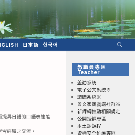
NGLISH
日本語
한국어
教職員專區
Teacher
差勤系統
電子公文系統※
請購系統※
曾文家商雲端社群※
新課綱推動相關規定
而提昇日語的口語表達能
公開授課專區
本土語課程
學習經驗之交流。
資通安全維護專區