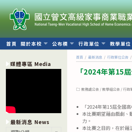
跳
轉
至
主
要
內
首頁
關於本校
公布欄
行政單位
教學單
容
首頁
/
最新消息
/
行政單位公告
/
媒體專區 Media
「2024年第1
Post
教務處公告
/
教學組公告
/
行政
category:
「2024年第15屆全
本比賽期望藉由戲劇、
力。
最新消息 News
本比賽之目的，在於藉
最
選取分類