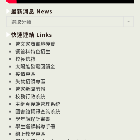
最新消息 News
最
選取分類
新
快速連結 Links
消
息
曾文家商實境導覽
News
餐管科特色招生
校長信箱
太陽能發電回饋金
疫情專區
失物招領專區
曾家新聞剪報
校務行政系統
主網頁後端管理系統
圖書館資訊查詢系統
學年課程計畫書
學生選課輔導手冊
線上教學專區