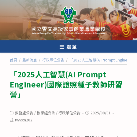
跳
轉
至
主
要
內
選單
容
首頁
/
最新消息
/
行政單位公告
/
「2025人工智慧(AI Prompt Engine
「2025人工智慧(AI Prompt
Engineer)國際證照種子教師研習
營」
Post
Post
教務處公告
/
教學組公告
/
行政單位公告
2025/08/01
category:
published:
Post
twvstn202
author: