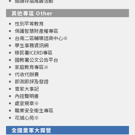
閱讀存摺推廣活動
其他專區 Other
性別平等教育
保護智慧財產權專區
台南二區輔導諮商中心※
學生事務資訊網
移民署ICERD專區
國教署公文公告平台
家庭教育專區※
代收代辦費
即測即評及發證
曾家大事記
內控聲明書
處室規章※
職業安全衛生專區
花城心苑※
全國童軍大露營