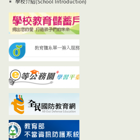
學校介紹(School Introduction)