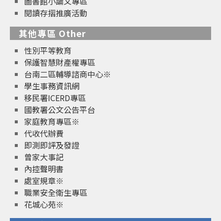
圖書館小論文專區
閱讀存摺推廣活動
其他專區 Other
性別平等教育
保護智慧財產權專區
台南二區輔導諮商中心※
學生事務資訊網
移民署ICERD專區
國教署公文公告平台
家庭教育專區※
代收代辦費
即測即評及發證
曾家大事記
內控聲明書
處室規章※
職業安全衛生專區
花城心苑※