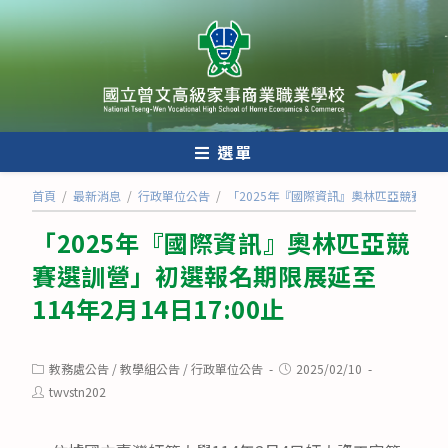
跳
轉
至
主
要
內
選單
容
首頁
/
最新消息
/
行政單位公告
/
「2025年『國際資訊』奧林匹亞競賽選訓營
「2025年『國際資訊』奧林匹亞競
賽選訓營」初選報名期限展延至
114年2月14日17:00止
Post
Post
教務處公告
/
教學組公告
/
行政單位公告
2025/02/10
category:
published:
Post
twvstn202
author: