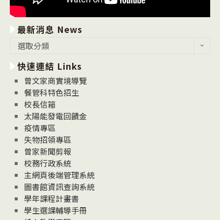
最新消息 News
最
選取分類
新
快速連結 Links
消
息
曾文家商實境導覽
News
餐管科特色招生
校長信箱
太陽能發電回饋金
疫情專區
失物招領專區
曾家新聞剪報
校務行政系統
主網頁後端管理系統
圖書館資訊查詢系統
學年課程計畫書
學生選課輔導手冊