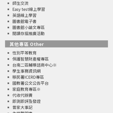
師生交流
Easy test線上學習
英語線上學習
圖書館電子書
圖書館小論文專區
閱讀存摺推廣活動
其他專區 Other
性別平等教育
保護智慧財產權專區
台南二區輔導諮商中心※
學生事務資訊網
移民署ICERD專區
國教署公文公告平台
家庭教育專區※
代收代辦費
即測即評及發證
曾家大事記