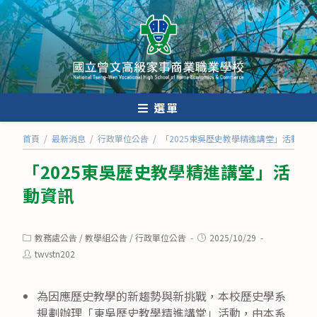
跳
轉
至
主
要
內
選單
容
首頁
/
最新消息
/
行政單位公告
/
「2025東吳歷史教學精進講堂」活動資訊
「2025東吳歷史教學精進講堂」活
動資訊
Post
Post
教務處公告
/
教學組公告
/
行政單位公告
2025/10/29
category:
published:
Post
twvstn202
author:
為因應歷史教學的新趨勢與新挑戰，本校歷史學系
規劃辦理「東吳歷史教學精進講堂」活動，由本系