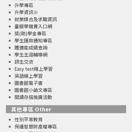
升學專區
升學資訊※
就業媒合及求職資訊
臺銀學雜費入口網
獎(助)學金專區
學生匯款通知專區
體適能成績查詢
學生生涯輔導網
師生交流
Easy test線上學習
英語線上學習
圖書館電子書
圖書館小論文專區
閱讀存摺推廣活動
其他專區 Other
性別平等教育
保護智慧財產權專區