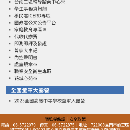
台南二區輔導諮商中心※
學生事務資訊網
移民署ICERD專區
國教署公文公告平台
家庭教育專區※
代收代辦費
即測即評及發證
曾家大事記
內控聲明書
處室規章※
職業安全衛生專區
花城心苑※
全國童軍大露營
2025全國高級中等學校童軍大露營
隱私權保護
安全政策
電話：06-5722079｜傳真：06-5722875｜地址：721008臺南市麻豆區
和平路9號｜©2023 國立曾文高級家事商業職業學校 版權所有