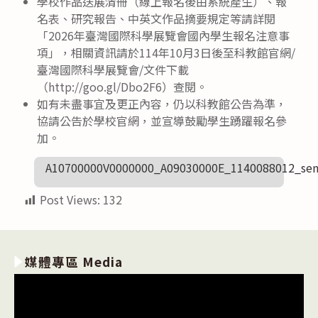
學校作品送展清冊（線上報名後由系統產生）、報
名表、研究報告、中英文作品摘要規定等請詳閱
「2026年臺灣國際科學展覽會國內學生報名注意事
項」，相關資訊請於114年10月3日後至科教館官網/
臺灣國際科學展覽會/文件下載
（http://goo.gl/Dbo2F6）查閱。
如有未盡事宜及更正內容，仍以科教館公告為準，
協請公告於學校官網，並宣導鼓勵學生踴躍報名參
加。
A10700000V0000000_A09030000E_1140088012_sen
Post Views:
132
媒體專區 Media