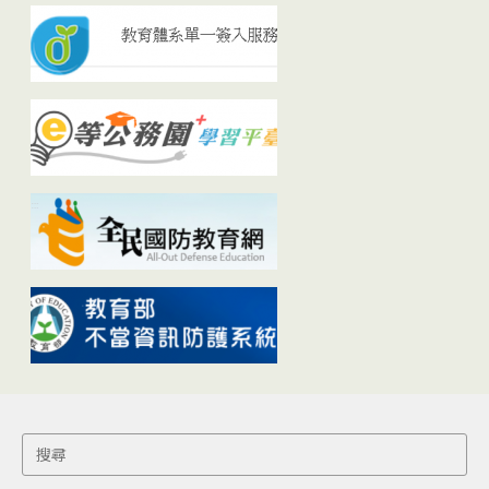
Search
for: