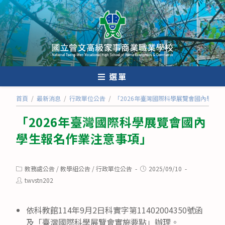
跳
轉
至
主
要
內
選單
容
首頁
/
最新消息
/
行政單位公告
/
「2026年臺灣國際科學展覽會國內學生
「2026年臺灣國際科學展覽會國內
學生報名作業注意事項」
Post
Post
教務處公告
/
教學組公告
/
行政單位公告
2025/09/10
category:
published:
Post
twvstn202
author:
依科教館114年9月2日科實字第11402004350號函
及「臺灣國際科學展覽會實施要點」辦理。