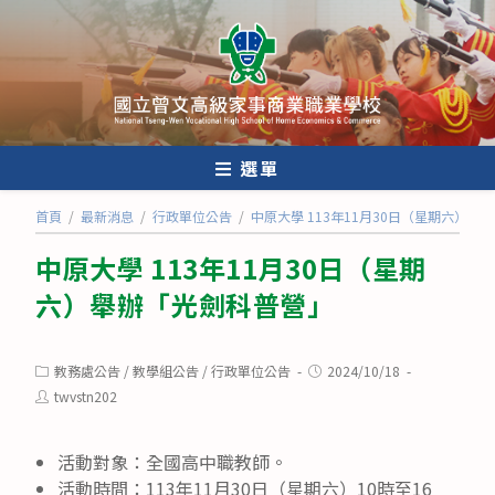
跳
轉
至
主
要
內
選單
容
首頁
/
最新消息
/
行政單位公告
/
中原大學 113年11月30日（星期六）舉
中原大學 113年11月30日（星期
六）舉辦「光劍科普營」
Post
Post
教務處公告
/
教學組公告
/
行政單位公告
2024/10/18
category:
published:
Post
twvstn202
author:
活動對象：全國高中職教師。
活動時間：113年11月30日（星期六）10時至16