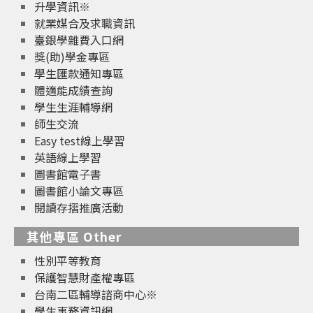
升學資訊※
就業媒合及求職資訊
臺銀學雜費入口網
獎(助)學金專區
學生匯款通知專區
體適能成績查詢
學生生涯輔導網
師生交流
Easy test線上學習
英語線上學習
圖書館電子書
圖書館小論文專區
閱讀存摺推廣活動
其他專區 Other
性別平等教育
保護智慧財產權專區
台南二區輔導諮商中心※
學生事務資訊網