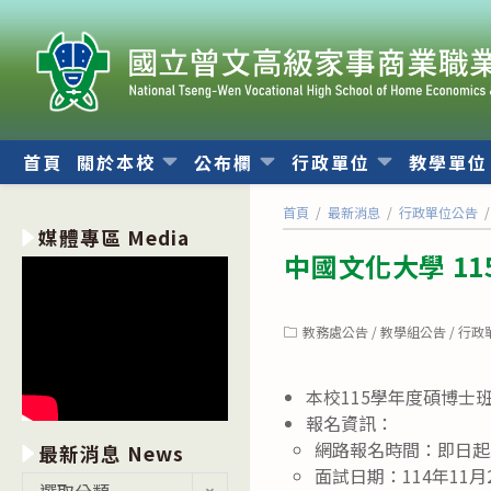
跳
轉
至
主
要
內
首頁
關於本校
公布欄
行政單位
教學單
容
首頁
/
最新消息
/
行政單位公告
/
媒體專區 Media
中國文化大學 1
Post
教務處公告
/
教學組公告
/
行政
category:
本校115學年度碩博
報名資訊：
網路報名時間：即日起至
最新消息 News
面試日期：114年11
最
選取分類