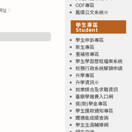
ODF專區
網址：
舊版公文系統※
學生專區
Student
學生申訴專區
新生專區
重補修專區
學生學習歷程檔案系統
校務行政系統解鎖申請
升學專區
升學資訊※
就業媒合及求職資訊
臺銀學雜費入口網
獎(助)學金專區
學生匯款通知專區
體適能成績查詢
學生生涯輔導網
師生交流