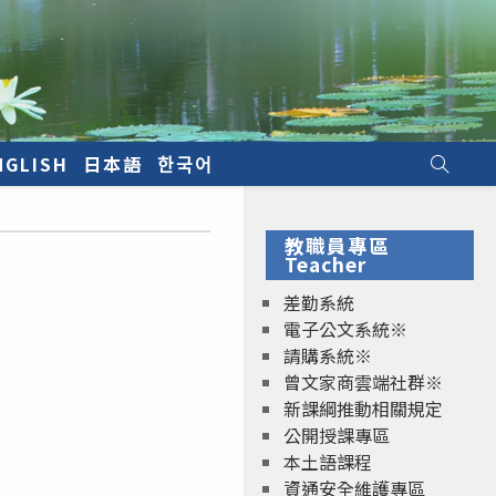
NGLISH
日本語
한국어
教職員專區
Teacher
差勤系統
電子公文系統※
請購系統※
曾文家商雲端社群※
新課綱推動相關規定
公開授課專區
本土語課程
資通安全維護專區