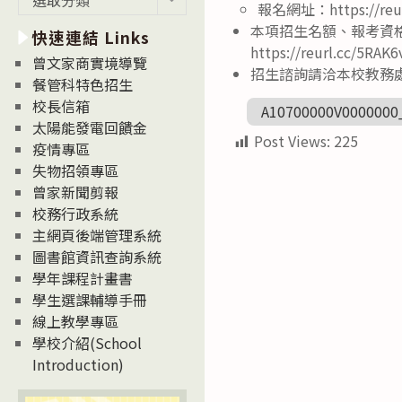
報名網址：https://reu
新
本項招生名額、報考資
快速連結 Links
消
https://reurl.cc/5RAK
息
曾文家商實境導覽
招生諮詢請洽本校教務處招
News
餐管科特色招生
校長信箱
A10700000V0000000
太陽能發電回饋金
Post Views:
225
疫情專區
失物招領專區
曾家新聞剪報
校務行政系統
主網頁後端管理系統
圖書館資訊查詢系統
學年課程計畫書
學生選課輔導手冊
線上教學專區
學校介紹(School
Introduction)