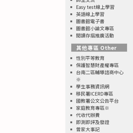
Easy test線上學習
英語線上學習
圖書館電子書
圖書館小論文專區
閱讀存摺推廣活動
其他專區 Other
性別平等教育
保護智慧財產權專區
台南二區輔導諮商中心
※
學生事務資訊網
移民署ICERD專區
國教署公文公告平台
家庭教育專區※
代收代辦費
即測即評及發證
曾家大事記