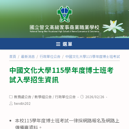
跳
轉
至
主
要
內
選單
容
首頁
/
最新消息
/
行政單位公告
/
中國文化大學115學年度博士班考試入學
中國文化大學115學年度博士班考
試入學招生資訊
Post
Post
教務處公告
/
教學組公告
/
行政單位公告
2026/02/26
category:
published:
Post
twvstn202
author:
本校115學年度博士班考試一律採網路報名及網路上
傳備審資料。