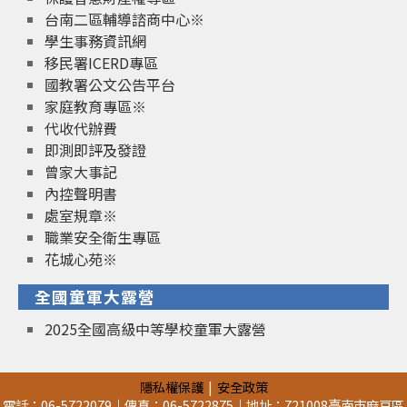
台南二區輔導諮商中心※
學生事務資訊網
移民署ICERD專區
國教署公文公告平台
家庭教育專區※
代收代辦費
即測即評及發證
曾家大事記
內控聲明書
處室規章※
職業安全衛生專區
花城心苑※
全國童軍大露營
2025全國高級中等學校童軍大露營
隱私權保護
安全政策
電話：06-5722079｜傳真：06-5722875｜地址：721008臺南市麻豆區