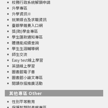
校務行政系統解鎖申請
升學專區
升學資訊※
就業媒合及求職資訊
臺銀學雜費入口網
獎(助)學金專區
學生匯款通知專區
體適能成績查詢
學生生涯輔導網
師生交流
Easy test線上學習
英語線上學習
圖書館電子書
圖書館小論文專區
閱讀存摺推廣活動
其他專區 Other
性別平等教育
保護智慧財產權專區