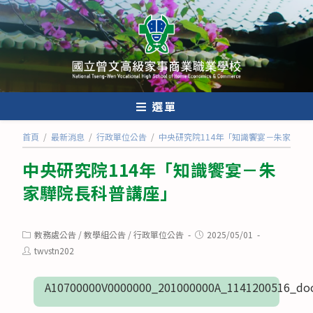
跳
轉
至
主
要
內
選單
容
首頁
/
最新消息
/
行政單位公告
/
中央研究院114年「知識饗宴－朱家驊院
中央研究院114年「知識饗宴－朱
家驊院長科普講座」
Post
Post
教務處公告
/
教學組公告
/
行政單位公告
2025/05/01
category:
published:
Post
twvstn202
author:
A10700000V0000000_201000000A_1141200516_doc