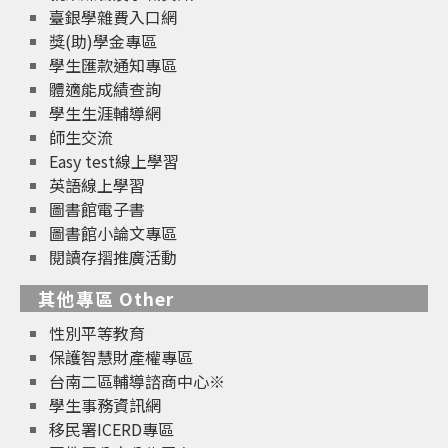
臺銀學雜費入口網
獎(助)學金專區
學生匯款通知專區
體適能成績查詢
學生生涯輔導網
師生交流
Easy test線上學習
英語線上學習
圖書館電子書
圖書館小論文專區
閱讀存摺推廣活動
其他專區 Other
性別平等教育
保護智慧財產權專區
台南二區輔導諮商中心※
學生事務資訊網
移民署ICERD專區