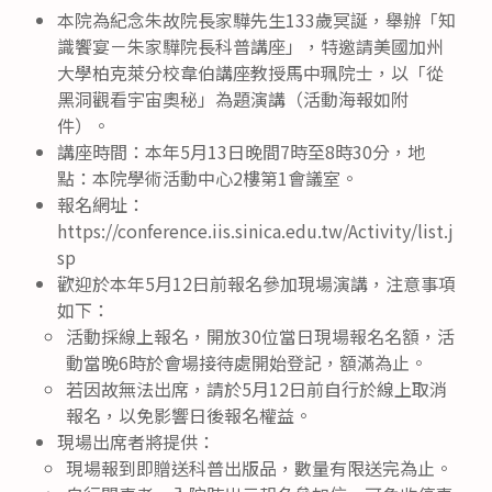
本院為紀念朱故院長家驊先生133歲冥誕，舉辦「知
識饗宴－朱家驊院長科普講座」，特邀請美國加州
大學柏克萊分校韋伯講座教授馬中珮院士，以「從
黑洞觀看宇宙奧秘」為題演講（活動海報如附
件）。
講座時間：本年5月13日晚間7時至8時30分，地
點：本院學術活動中心2樓第1會議室。
報名網址：
https://conference.iis.sinica.edu.tw/Activity/list.j
sp
歡迎於本年5月12日前報名參加現場演講，注意事項
如下：
活動採線上報名，開放30位當日現場報名名額，活
動當晚6時於會場接待處開始登記，額滿為止。
若因故無法出席，請於5月12日前自行於線上取消
報名，以免影響日後報名權益。
現場出席者將提供：
現場報到即贈送科普出版品，數量有限送完為止。