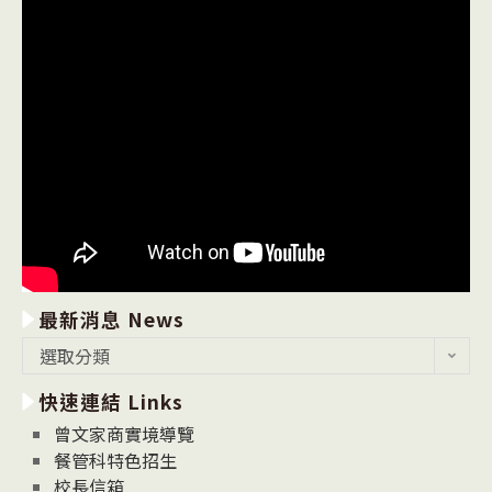
最新消息 News
最
選取分類
新
快速連結 Links
消
息
曾文家商實境導覽
News
餐管科特色招生
校長信箱