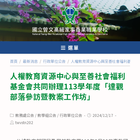
跳
轉
至
主
要
內
選單
容
首頁
/
最新消息
/
行政單位公告
/
人權教育資源中心與至善社會福利基金會
人權教育資源中心與至善社會福利
基金會共同辦理113學年度「達觀
部落參訪暨教案工作坊」
Post
Post
教務處公告
/
教學組公告
/
行政單位公告
2024/12/17
category:
published:
Post
twvstn202
author: