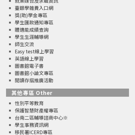
就業媒合及求職資訊
臺銀學雜費入口網
獎(助)學金專區
學生匯款通知專區
體適能成績查詢
學生生涯輔導網
師生交流
Easy test線上學習
英語線上學習
圖書館電子書
圖書館小論文專區
閱讀存摺推廣活動
其他專區 Other
性別平等教育
保護智慧財產權專區
台南二區輔導諮商中心※
學生事務資訊網
移民署ICERD專區