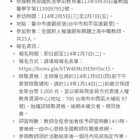
依據教育部國民及學前教育署113年9月30日臺教國
署學字第1130097952號。
參訪時間：114年2月5日(三)至2月7日(五)。
地點：臺中市達觀部落(台中市和平區達觀里)。
參加對象：全國對人權議題有興趣之高中職教師，
共25人。
報名資訊：
報名時間：即日起至114年1月7日(二)。
報名方式：請填寫報名表單：
https://forms.gle/bTW4EMs5tENH5sct5。
錄取資格：主辦單位將於114年1月9日(四)前下午
寄發錄取通知，請於114年1月14日(二)前繳交保證
金新台幣 3,000 元，並以郵局現金袋方式寄達人權
教育資源中心(地址：700 台南市中西區大埔街 97
號)，始確認錄取資格。逾期未繳交者，視同放
棄。
研習時數：教師全程參加者核予研習時數14小時，
會後統一由中心登錄全國教師在職進修網。
參與教師須於活動結束後一個月內完成指定作業，