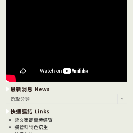
最新消息 News
最
選取分類
新
快速連結 Links
消
息
曾文家商實境導覽
News
餐管科特色招生