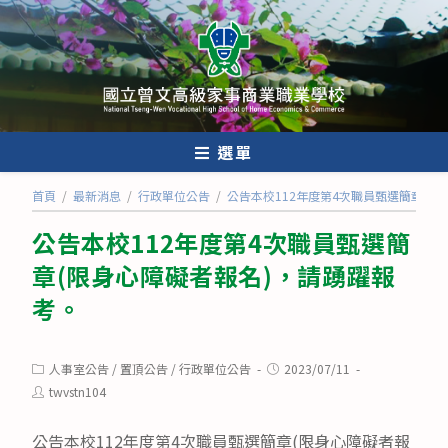
跳
轉
至
主
要
內
選單
容
首頁
/
最新消息
/
行政單位公告
/
公告本校112年度第4次職員甄選簡章(限
公告本校112年度第4次職員甄選簡
章(限身心障礙者報名)，請踴躍報
考。
Post
Post
人事室公告
/
置頂公告
/
行政單位公告
2023/07/11
category:
published:
Post
twvstn104
author:
公告本校112年度第4次職員甄選簡章(限身心障礙者報