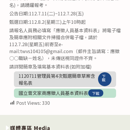
名)，請踴躍報考。
公告日期:112.7.11(二)~112.7.28(五)
甄選日期:112.8.2(星期三)上午10時起
請報名人員務必填寫「應徵人員基本資料表」將電子檔
及簡章應附相關文件掃描合併電子檔，請於
112.7.28(星期五)前寄至e-
mail:twvs104105@gmail.com（郵件主旨請寫：應徵
○○職缺－姓名），未傳送視同證件不齊。
請詳閱簡章及填寫基本資料表(如附加檔)
1120711管理員第4次甄選簡章草案含
下
載
報名表
國立曾文家商應徵人員基本資料表
下載
Post Views:
330
媒體專區 Media