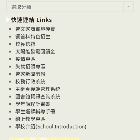
最
選取分類
新
快速連結 Links
消
息
曾文家商實境導覽
News
餐管科特色招生
校長信箱
太陽能發電回饋金
疫情專區
失物招領專區
曾家新聞剪報
校務行政系統
主網頁後端管理系統
圖書館資訊查詢系統
學年課程計畫書
學生選課輔導手冊
線上教學專區
學校介紹(School Introduction)