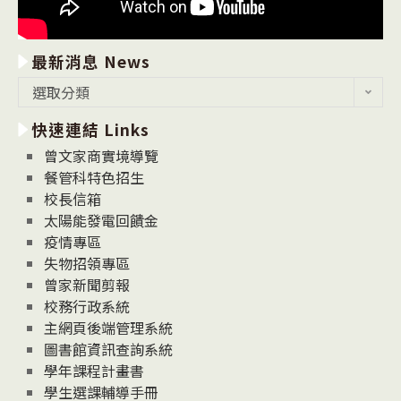
最新消息 News
最
選取分類
新
快速連結 Links
消
息
曾文家商實境導覽
News
餐管科特色招生
校長信箱
太陽能發電回饋金
疫情專區
失物招領專區
曾家新聞剪報
校務行政系統
主網頁後端管理系統
圖書館資訊查詢系統
學年課程計畫書
學生選課輔導手冊