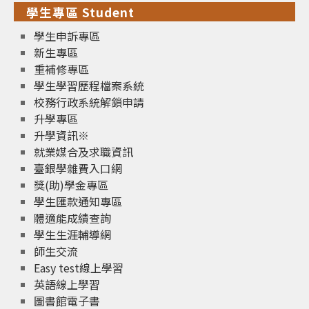
學生專區 Student
學生申訴專區
新生專區
重補修專區
學生學習歷程檔案系統
校務行政系統解鎖申請
升學專區
升學資訊※
就業媒合及求職資訊
臺銀學雜費入口網
獎(助)學金專區
學生匯款通知專區
體適能成績查詢
學生生涯輔導網
師生交流
Easy test線上學習
英語線上學習
圖書館電子書