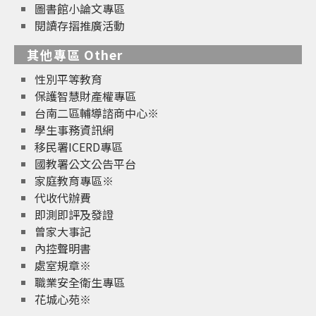
圖書館小論文專區
閱讀存摺推廣活動
其他專區 Other
性別平等教育
保護智慧財產權專區
台南二區輔導諮商中心※
學生事務資訊網
移民署ICERD專區
國教署公文公告平台
家庭教育專區※
代收代辦費
即測即評及發證
曾家大事記
內控聲明書
處室規章※
職業安全衛生專區
花城心苑※