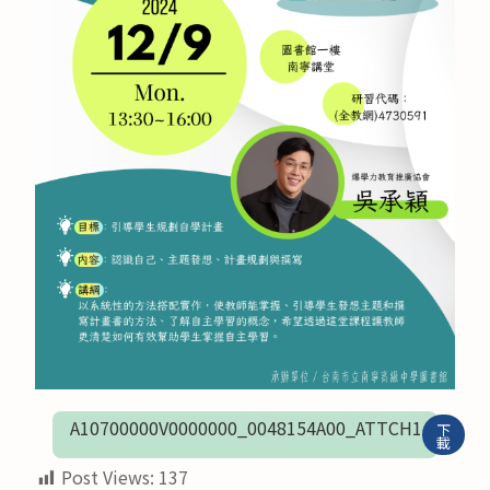
A10700000V0000000_0048154A00_ATTCH1
下
載
Post Views:
137