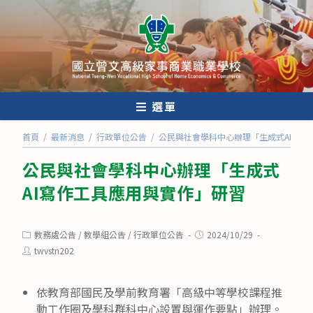
跳
轉
至
主
要
內
選單
容
首頁
/
最新消息
/
行政單位公告
/
公民與社會學科中心辦理「生成式AI寫作
公民與社會學科中心辦理「生成式
AI寫作工具應用與實作」研習
Post
Post
教務處公告
/
教學組公告
/
行政單位公告
2024/10/29
category:
published:
Post
twvstn202
author:
依教育部國民及學前教育署「高級中等學校課程推
動工作圈及學科群科中心設置與運作要點」辦理。