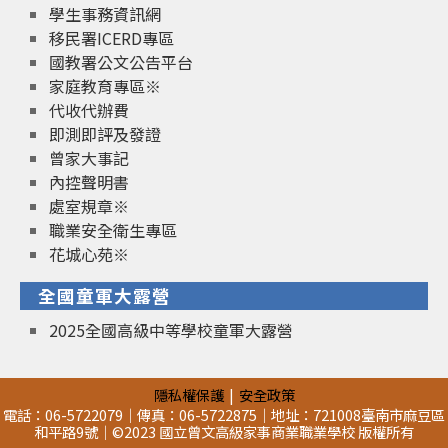
學生事務資訊網
移民署ICERD專區
國教署公文公告平台
家庭教育專區※
代收代辦費
即測即評及發證
曾家大事記
內控聲明書
處室規章※
職業安全衛生專區
花城心苑※
全國童軍大露營
2025全國高級中等學校童軍大露營
隱私權保護
安全政策
電話：06-5722079｜傳真：06-5722875｜地址：721008臺南市麻豆區
和平路9號｜©2023 國立曾文高級家事商業職業學校 版權所有