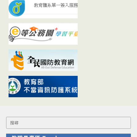
Search
for: