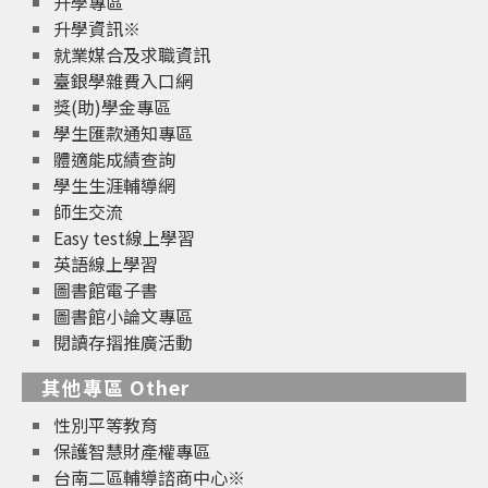
升學專區
升學資訊※
就業媒合及求職資訊
臺銀學雜費入口網
獎(助)學金專區
學生匯款通知專區
體適能成績查詢
學生生涯輔導網
師生交流
Easy test線上學習
英語線上學習
圖書館電子書
圖書館小論文專區
閱讀存摺推廣活動
其他專區 Other
性別平等教育
保護智慧財產權專區
台南二區輔導諮商中心※