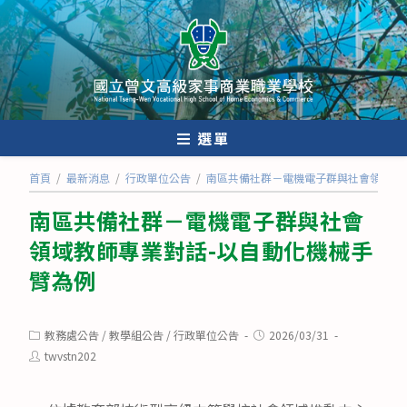
跳
轉
至
主
要
內
選單
容
首頁
/
最新消息
/
行政單位公告
/
南區共備社群－電機電子群與社會領域教
南區共備社群－電機電子群與社會
領域教師專業對話-以自動化機械手
臂為例
Post
Post
教務處公告
/
教學組公告
/
行政單位公告
2026/03/31
category:
published:
Post
twvstn202
author: