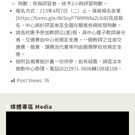
時數：參與研習者，核予2小時研習時數。
報名方式：115年4月7日（二）止，填寫報名表單
(https://forms.gle/4bSnyP7WMWAa2L6i8)完成報
名。中心將於研習後至全國在職進修網核發時數。
請各校惠予參加教師公(差)假，具中心種子教師身分
者，交通費由中心依規定支應。一般教師之往返交
通費、雜費、課務派代費等均由服務學校依規定支
應。
檢附旨揭實施計畫一份供參。如有疑義，請逕洽本
推動中心助理，電話(02)2971-5606轉106或108。
Post Views:
76
媒體專區 Media